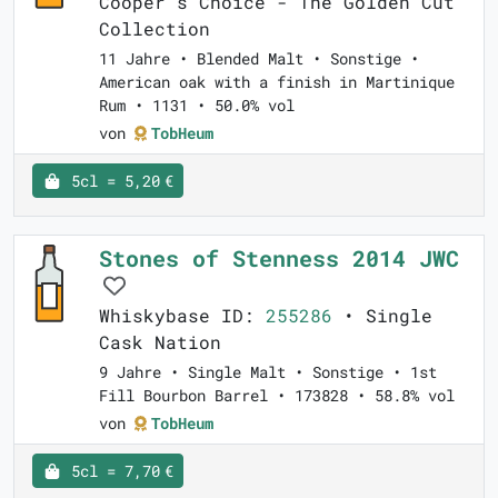
Cooper's Choice - The Golden Cut
Collection
11 Jahre • Blended Malt • Sonstige •
American oak with a finish in Martinique
Rum • 1131 • 50.0% vol
von
TobHeum
5cl = 5,20 €
Stones of Stenness 2014 JWC
Whiskybase ID:
255286
• Single
Cask Nation
9 Jahre • Single Malt • Sonstige • 1st
Fill Bourbon Barrel • 173828 • 58.8% vol
von
TobHeum
5cl = 7,70 €