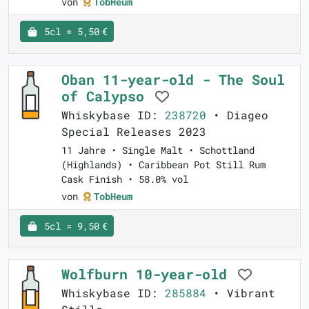
von
TobHeum
5cl = 5,50 €
Oban 11-year-old - The Soul
of Calypso
Whiskybase ID:
238720
• Diageo
Special Releases 2023
11 Jahre • Single Malt • Schottland
(Highlands) • Caribbean Pot Still Rum
Cask Finish • 58.0% vol
von
TobHeum
5cl = 9,50 €
Wolfburn 10-year-old
Whiskybase ID:
285884
• Vibrant