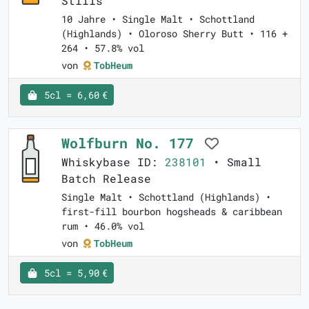
Stills
10 Jahre • Single Malt • Schottland
(Highlands) • Oloroso Sherry Butt • 116 +
264 • 57.8% vol
von
TobHeum
5cl = 6,60 €
Wolfburn No. 177
Whiskybase ID:
238101
• Small
Batch Release
Single Malt • Schottland (Highlands) •
first-fill bourbon hogsheads & caribbean
rum • 46.0% vol
von
TobHeum
5cl = 5,90 €