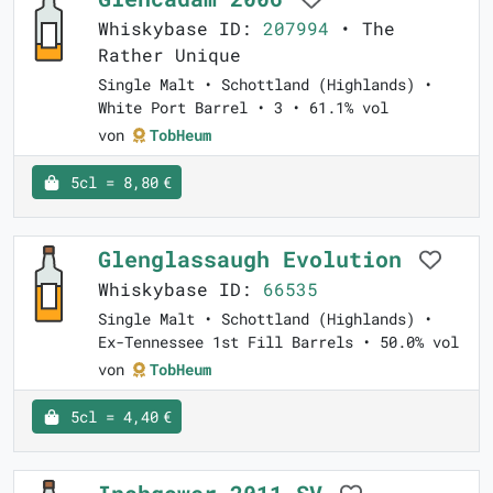
Whiskybase ID:
207994
• The
Rather Unique
Single Malt • Schottland (Highlands) •
White Port Barrel • 3 • 61.1% vol
von
TobHeum
5cl = 8,80 €
Glenglassaugh Evolution
Whiskybase ID:
66535
Single Malt • Schottland (Highlands) •
Ex-Tennessee 1st Fill Barrels • 50.0% vol
von
TobHeum
5cl = 4,40 €