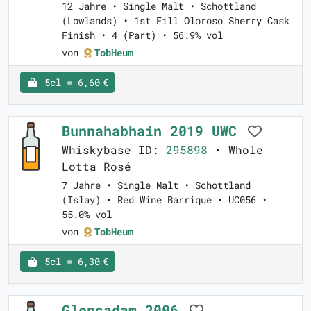
12 Jahre • Single Malt • Schottland
(Lowlands) • 1st Fill Oloroso Sherry Cask
Finish • 4 (Part) • 56.9% vol
von
TobHeum
5cl = 6,60 €
Bunnahabhain 2019 UWC
Whiskybase ID:
295898
• Whole
Lotta Rosé
7 Jahre • Single Malt • Schottland
(Islay) • Red Wine Barrique • UC056 •
55.0% vol
von
TobHeum
5cl = 6,30 €
Glencadam 2006