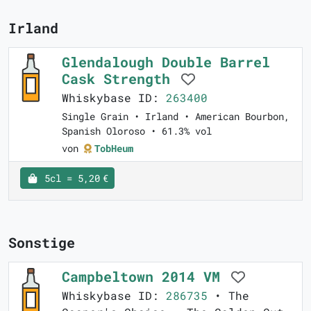
Irland
Glendalough Double Barrel
Cask Strength
Whiskybase ID:
263400
Single Grain • Irland • American Bourbon,
Spanish Oloroso • 61.3% vol
von
TobHeum
5cl = 5,20 €
Sonstige
Campbeltown 2014 VM
Whiskybase ID:
286735
• The