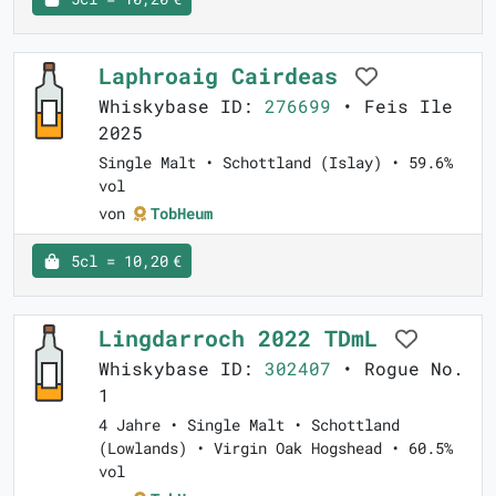
Laphroaig Cairdeas
Whiskybase ID:
276699
• Feis Ile
2025
Single Malt • Schottland (Islay) • 59.6%
vol
von
TobHeum
5cl = 10,20 €
Lingdarroch 2022 TDmL
Whiskybase ID:
302407
• Rogue No.
1
4 Jahre • Single Malt • Schottland
(Lowlands) • Virgin Oak Hogshead • 60.5%
vol