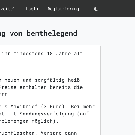
kzettel
Login
Registrierung
Darkmode
ng von benthelegend
 ihr mindestens 18 Jahre alt
n neuen und sorgfältig heiß
Preise enthalten bereits die
ett.
els Maxibrief (3 Euro). Bei mehr
et mit Sendungsverfolgung (auf
mplemengen möglich).
ruchflaschen. Versand dann