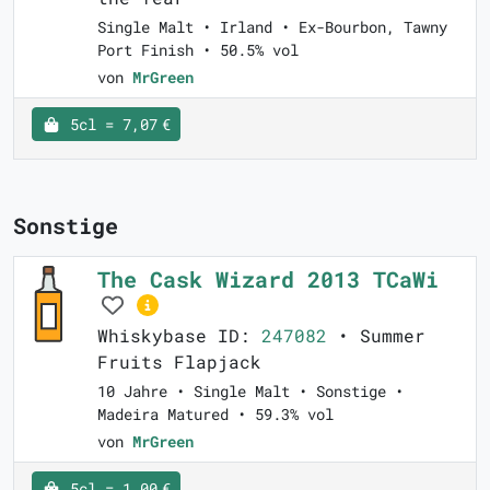
Single Malt • Irland • Ex-Bourbon, Tawny
Port Finish • 50.5% vol
von
MrGreen
5cl = 7,07 €
Sonstige
The Cask Wizard 2013 TCaWi
Whiskybase ID:
247082
• Summer
Fruits Flapjack
10 Jahre • Single Malt • Sonstige •
Madeira Matured • 59.3% vol
von
MrGreen
5cl = 1,00 €