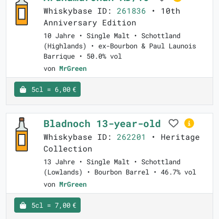
Whiskybase ID:
261836
• 10th
Anniversary Edition
10 Jahre • Single Malt • Schottland
(Highlands) • ex-Bourbon & Paul Launois
Barrique • 50.0% vol
von
MrGreen
5cl = 6,00 €
Bladnoch 13-year-old
Whiskybase ID:
262201
• Heritage
Collection
13 Jahre • Single Malt • Schottland
(Lowlands) • Bourbon Barrel • 46.7% vol
von
MrGreen
5cl = 7,00 €