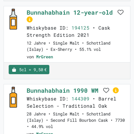
Bunnahabhain 12-year-old
Whiskybase ID:
194125
• Cask
Strength Edition 2021
12 Jahre • Single Malt • Schottland
(Islay) • Ex-Sherry • 55.1% vol
von
MrGreen
5cl = 9,50 €
Bunnahabhain 1990 WM
Whiskybase ID:
144309
• Barrel
Selection - Traditional Oak
28 Jahre • Single Malt • Schottland
(Islay) • Second Fill Bourbon Cask • 7730
• 44.9% vol
von
MrGreen