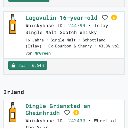
Lagavulin 16-year-old
Whiskybase ID:
244799
• Islay
Single Malt Scotch Whisky
16 Jahre • Single Malt • Schottland
(Islay) • Ex-Bourbon & Sherry • 43.0% vol
von
MrGreen
5cl = 6,64 €
Irland
Dingle Grianstad an
Gheimhridh
Whiskybase ID:
242430
• Wheel of
the Year