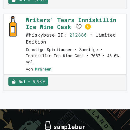
Writers' Tears Inniskillin
Ice Wine Cask
Whiskybase ID:
212886
• Limited
Edition
Sonstige Spirituosen • Sonstige •
Inniskillin Ice Wine Cask • 7687 • 46.0%
vol
von
MrGreen
5cl = 5,93 €