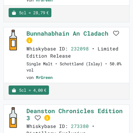
5cl = 28,79 €
Bunnahabhain An Cladach
Whiskybase ID:
232098
• Limited
Edition Release
Single Malt • Schottland (Islay) • 50.0%
vol
von
MrGreen
5cl = 4,00 €
Deanston Chronicles Edition
3
Whiskybase ID:
273380
•