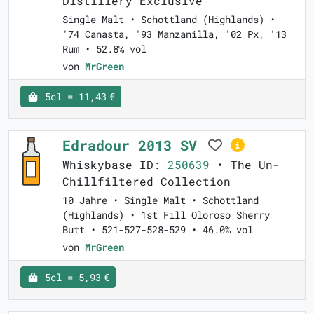
Distillery Exclusive
Single Malt • Schottland (Highlands) •
'74 Canasta, '93 Manzanilla, '02 Px, '13
Rum • 52.8% vol
von
MrGreen
5cl = 11,43 €
Edradour 2013 SV
Whiskybase ID:
250639
• The Un-
Chillfiltered Collection
10 Jahre • Single Malt • Schottland
(Highlands) • 1st Fill Oloroso Sherry
Butt • 521-527-528-529 • 46.0% vol
von
MrGreen
5cl = 5,93 €