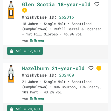
Glen Scotia 18-year-old
Whiskybase ID:
262316
18 Jahre • Single Malt • Schottland
(Campbeltown) • Refill Barrel & Hogshead
+ 1st Fill Oloroso • 46.0% vol
von
MrGreen
5cl = 12,43 €
Hazelburn 21-year-old
Whiskybase ID:
232400
21 Jahre • Single Malt • Schottland
(Campbeltown) • 80% Bourbon, 10% Sherry,
10% Port • 43.2% vol
von
MrGreen
5cl = 28,43 €