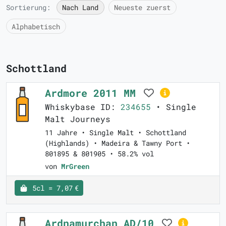
Sortierung:
Nach Land
Neueste zuerst
Alphabetisch
Schottland
Ardmore 2011 MM
Whiskybase ID:
234655
• Single
Malt Journeys
11 Jahre • Single Malt • Schottland
(Highlands) • Madeira & Tawny Port •
801895 & 801905 • 58.2% vol
von
MrGreen
5cl = 7,07 €
Ardnamurchan AD/10