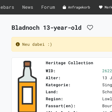
lebars
News
Forum
Anfragekorb
Mer
Bladnoch 13-year-old
Neu dabei :)
Heritage Collection
WID:
262
Alter:
13 
Kategorie:
Sin
Land:
Sch
Region:
Low
Fassart(en):
Bou