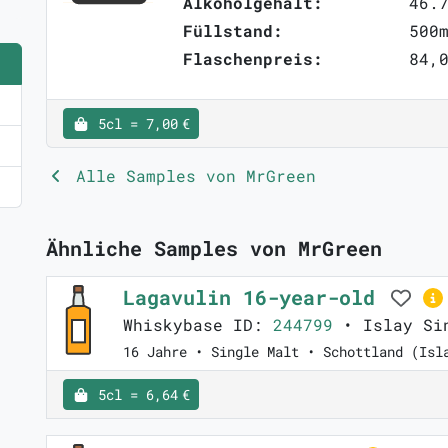
Alkoholgehalt:
46.
Füllstand:
500
Flaschenpreis:
84,0
5cl = 7,00 €
Alle Samples von MrGreen
Ähnliche Samples von MrGreen
Lagavulin 16-year-old
Whiskybase ID:
244799
• Islay Sin
16 Jahre • Single Malt • Schottland (Isl
5cl = 6,64 €