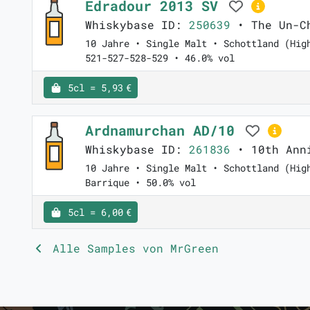
Edradour 2013 SV
Whiskybase ID:
250639
• The Un-Ch
10 Jahre • Single Malt • Schottland (Hig
521-527-528-529 • 46.0% vol
5cl = 5,93 €
Ardnamurchan AD/10
Whiskybase ID:
261836
• 10th Anni
10 Jahre • Single Malt • Schottland (Hig
Barrique • 50.0% vol
5cl = 6,00 €
Alle Samples von MrGreen