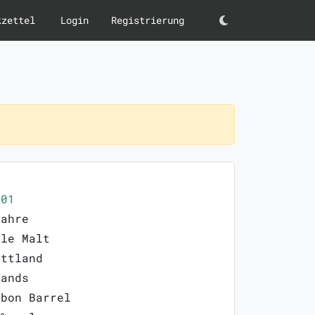
kzettel
Login
Registrierung
Darkmode
201
Jahre
gle Malt
ottland
lands
rbon Barrel