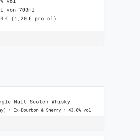
7% vol
ml von 700ml
0 € (1,20 € pro cl)
gle Malt Scotch Whisky
ay) • Ex-Bourbon & Sherry • 43.0% vol