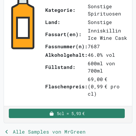
Sonstige
Kategorie:
Spirituosen
Land:
Sonstige
Inniskillin
Fassart(en):
Ice Wine Cask
Fassnummer(n):
7687
Alkoholgehalt:
46.0% vol
600ml von
Füllstand:
700ml
69,00 €
Flaschenpreis:
(0,99 € pro
cl)
5cl = 5,93 €
Alle Samples von MrGreen