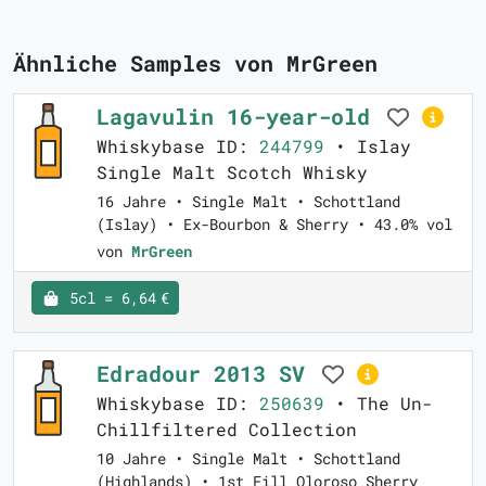
Ähnliche Samples von MrGreen
Lagavulin 16-year-old
Whiskybase ID:
244799
• Islay
Single Malt Scotch Whisky
16 Jahre • Single Malt • Schottland
(Islay) • Ex-Bourbon & Sherry • 43.0% vol
von
MrGreen
5cl = 6,64 €
Edradour 2013 SV
Whiskybase ID:
250639
• The Un-
Chillfiltered Collection
10 Jahre • Single Malt • Schottland
(Highlands) • 1st Fill Oloroso Sherry