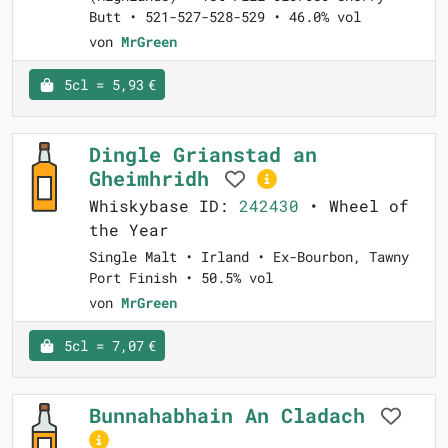
Butt • 521-527-528-529 • 46.0% vol
von
MrGreen
5cl = 5,93 €
Dingle Grianstad an
Gheimhridh
Whiskybase ID:
242430
• Wheel of
the Year
Single Malt • Irland • Ex-Bourbon, Tawny
Port Finish • 50.5% vol
von
MrGreen
5cl = 7,07 €
Bunnahabhain An Cladach