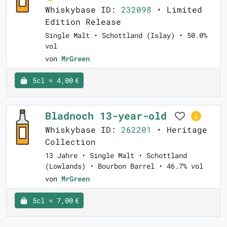
Whiskybase ID:
232098
• Limited
Edition Release
Single Malt • Schottland (Islay) • 50.0%
vol
von
MrGreen
5cl = 4,00 €
Bladnoch 13-year-old
Whiskybase ID:
262201
• Heritage
Collection
13 Jahre • Single Malt • Schottland
(Lowlands) • Bourbon Barrel • 46.7% vol
von
MrGreen
5cl = 7,00 €