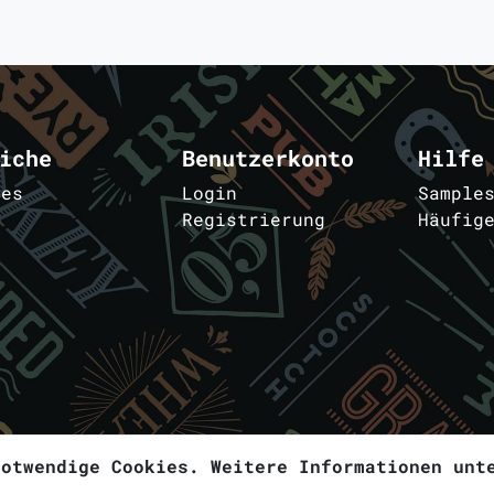
iche
Benutzerkonto
Hilfe
les
Login
Sample
Registrierung
Häufig
m
notwendige Cookies. Weitere Informationen un
© 2026
samplebar.de
- Alle Rechte vorbehalte