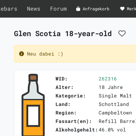
lebars
News
Forum
Anfragekorb
Mer
Glen Scotia 18-year-old
Neu dabei :)
WID:
262316
Alter:
18 Jahre
Kategorie:
Single Malt
Land:
Schottland
Region:
Campbeltown
Fassart(en):
Refill Barre
Alkoholgehalt:
46.0% vol