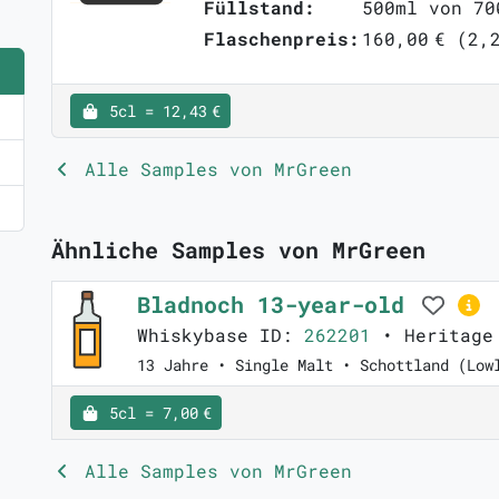
Füllstand:
500ml von 70
Flaschenpreis:
160,00 € (2,
5cl = 12,43 €
Alle Samples von MrGreen
Ähnliche Samples von MrGreen
Bladnoch 13-year-old
Whiskybase ID:
262201
• Heritage
13 Jahre • Single Malt • Schottland (Low
5cl = 7,00 €
Alle Samples von MrGreen