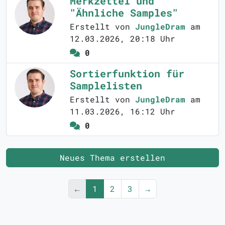
Merkzettel und
"Ähnliche Samples"
Erstellt von
JungleDram
am
12.03.2026, 20:18 Uhr
0
Sortierfunktion für
Samplelisten
Erstellt von
JungleDram
am
11.03.2026, 16:12 Uhr
0
Neues Thema erstellen
←
1
2
3
→