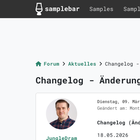
Samples
Samp
Forum
Aktuelles
Changelog -
Changelog - Änderun
Dienstag, 09. Mär
Geändert am: Mont
Changelog (
Än
18.05.2026
JungleDram