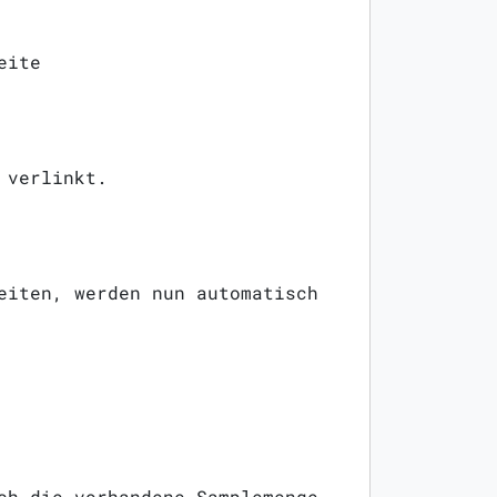
eite
 verlinkt.
eiten, werden nun automatisch
ch die vorhandene Samplemenge