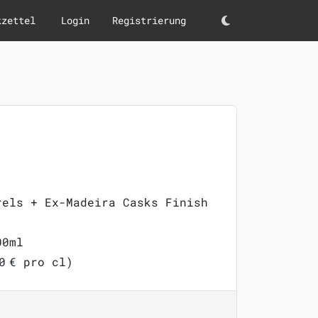
kzettel
Login
Registrierung
Darkmode
rels + Ex-Madeira Casks Finish
00ml
0 € pro cl)