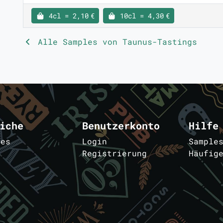
4cl = 2,10 €
10cl = 4,30 €
Alle Samples von Taunus-Tastings
iche
Benutzerkonto
Hilfe
les
Login
Sample
Registrierung
Häufig
m