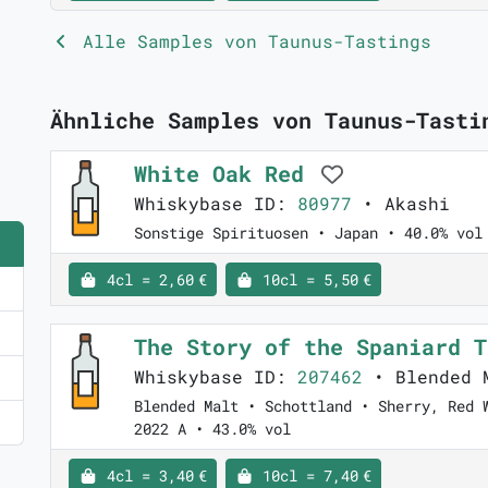
Alle Samples von Taunus-Tastings
Ähnliche Samples von Taunus-Tasti
White Oak Red
Whiskybase ID:
80977
• Akashi
Sonstige Spirituosen • Japan • 40.0% vol
4cl = 2,60 €
10cl = 5,50 €
The Story of the Spaniard 
Whiskybase ID:
207462
• Blended M
Blended Malt • Schottland • Sherry, Red 
2022 A • 43.0% vol
4cl = 3,40 €
10cl = 7,40 €