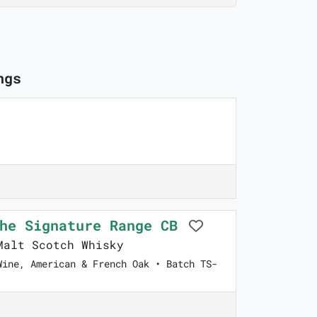
ngs
The Signature Range CB
alt Scotch Whisky
Wine, American & French Oak • Batch TS-