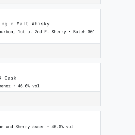
ngle Malt Whisky
ourbon, 1st u. 2nd F. Sherry • Batch 001
X Cask
menez • 46.0% vol
he und Sherryfässer • 40.0% vol