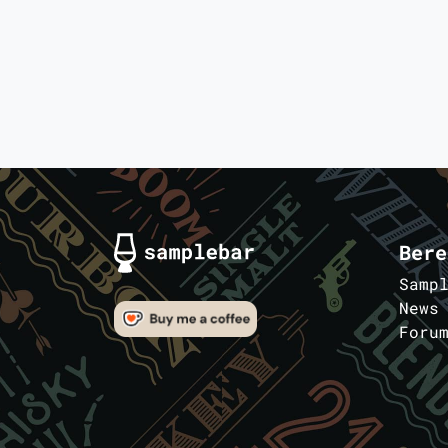
Bere
Samp
News
Foru