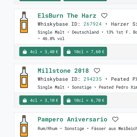
ElsBurn The Harz
Whiskybase ID:
267924
• Harzer Si
Single Malt • Deutschland • 13% 1st F. B
• 46.0% vol
4cl = 3,40 €
10cl = 7,60 €
Millstone 2018
Whiskybase ID:
294235
• Peated P
Single Malt • Sonstige • Peated Pedro Xi
4cl = 3,10 €
10cl = 6,70 €
Pampero Aniversario
Rum/Rhum • Sonstige • Fässer aus Weißeic