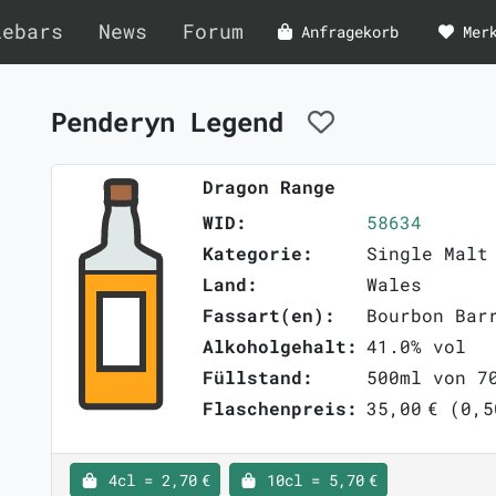
lebars
News
Forum
Anfragekorb
Mer
Penderyn Legend
Dragon Range
WID:
58634
Kategorie:
Single Malt
Land:
Wales
Fassart(en):
Bourbon Bar
Alkoholgehalt:
41.0% vol
Füllstand:
500ml von 7
Flaschenpreis:
35,00 € (0,5
4cl = 2,70 €
10cl = 5,70 €