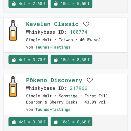
4cl = 2,60 €
10cl = 5,50 €
Kavalan Classic
Whiskybase ID:
180774
Single Malt • Taiwan • 40.0% vol
von
Taunus-Tastings
4cl = 3,70 €
10cl = 8,30 €
Pōkeno Discovery
Whiskybase ID:
217966
Single Malt • Sonstige • First Fill
Bourbon & Sherry Casks • 43.0% vol
von
Taunus-Tastings
4cl = 3,80 €
10cl = 8,60 €