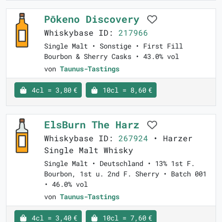
Pōkeno Discovery
Whiskybase ID:
217966
Single Malt • Sonstige • First Fill
Bourbon & Sherry Casks • 43.0% vol
von
Taunus-Tastings
4cl = 3,80 €
10cl = 8,60 €
ElsBurn The Harz
Whiskybase ID:
267924
• Harzer
Single Malt Whisky
Single Malt • Deutschland • 13% 1st F.
Bourbon, 1st u. 2nd F. Sherry • Batch 001
• 46.0% vol
von
Taunus-Tastings
4cl = 3,40 €
10cl = 7,60 €