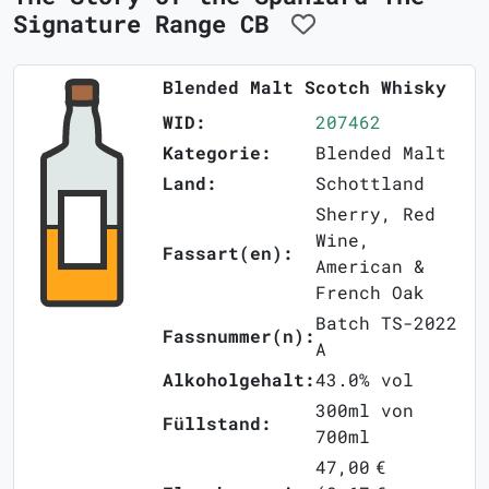
Signature Range CB
Blended Malt Scotch Whisky
WID:
207462
Kategorie:
Blended Malt
Land:
Schottland
Sherry, Red
Wine,
Fassart(en):
American &
French Oak
Batch TS-2022
Fassnummer(n):
A
Alkoholgehalt:
43.0% vol
300ml von
Füllstand:
700ml
47,00 €