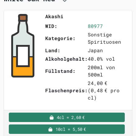
Akashi
WID:
80977
Sonstige
Kategorie:
Spirituosen
Land:
Japan
Alkoholgehalt:
40.0% vol
200ml von
Füllstand:
500ml
24,00 €
Flaschenpreis:
(0,48 € pro
cl)
4cl = 2,60 €
10cl = 5,50 €