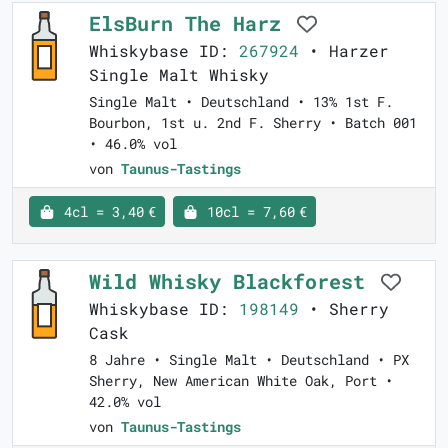
ElsBurn The Harz
Whiskybase ID:
267924
• Harzer
Single Malt Whisky
Single Malt • Deutschland • 13% 1st F.
Bourbon, 1st u. 2nd F. Sherry • Batch 001
• 46.0% vol
von
Taunus-Tastings
4cl = 3,40 €
10cl = 7,60 €
Wild Whisky Blackforest
Whiskybase ID:
198149
• Sherry
Cask
8 Jahre • Single Malt • Deutschland • PX
Sherry, New American White Oak, Port •
42.0% vol
von
Taunus-Tastings