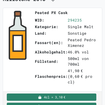
Peated PX Cask
WID:
294235
Kategorie:
Single Malt
Land:
Sonstige
Peated Pedro
Fassart(en):
Ximenez
Alkoholgehalt:
46.0% vol
500ml von
Füllstand:
700ml
41,90 €
Flaschenpreis:
(0,60 € pro
cl)
4cl = 3,10 €