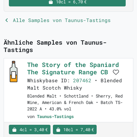
10cl = 6,70 €
Alle Samples von Taunus-Tastings
Ähnliche Samples von Taunus-
Tastings
The Story of the Spaniard
The Signature Range CB
Whiskybase ID:
207462
• Blended
Malt Scotch Whisky
Blended Malt • Schottland • Sherry, Red
Wine, American & French Oak • Batch TS-
2022 A • 43.0% vol
von
Taunus-Tastings
4cl = 3,40 €
10cl = 7,40 €