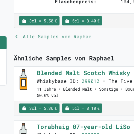
Flaschenpreis:
104,
3cl = 5,50 €
5cl = 8,40 €
Alle Samples von Raphael
Ähnliche Samples von Raphael
Blended Malt Scotch Whisky
Whiskybase ID:
299012
• The Five
11 Jahre • Blended Malt • Sonstige • Bou
50.0% vol
3cl = 5,30 €
5cl = 8,10 €
Torabhaig 07-year-old LiSo