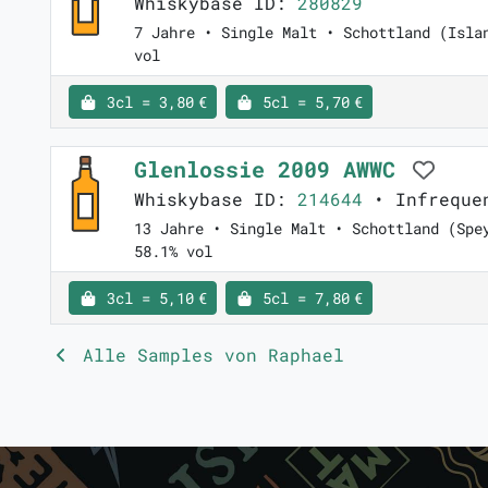
Whiskybase ID:
280829
7 Jahre • Single Malt • Schottland (Isla
vol
3cl = 3,80 €
5cl = 5,70 €
Glenlossie 2009 AWWC
Whiskybase ID:
214644
• Infreque
13 Jahre • Single Malt • Schottland (Spe
58.1% vol
3cl = 5,10 €
5cl = 7,80 €
Alle Samples von Raphael