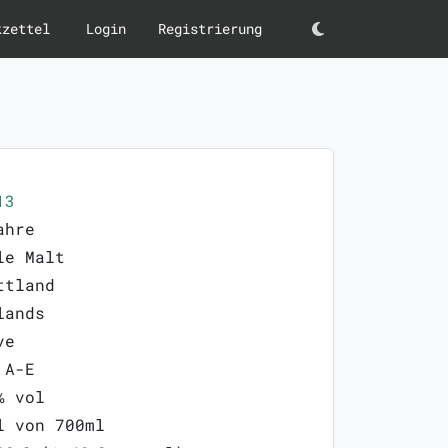
kzettel
Login
Registrierung
Darkmode
13
ahre
le Malt
ttland
lands
ve
 A-E
% vol
l von 700ml