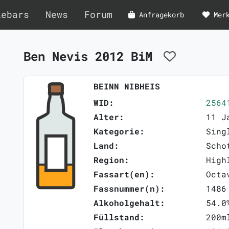
lebars
News
Forum
Anfragekorb
Mer
Ben Nevis 2012 BiM
BEINN NIBHEIS
WID:
2564
Alter:
11 J
Kategorie:
Sing
Land:
Scho
Region:
High
Fassart(en):
Octa
Fassnummer(n):
1486
Alkoholgehalt:
54.0
Füllstand:
200m