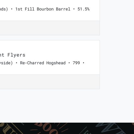
nds) • 1st Fill Bourbon Barrel • 51.5%
nt Flyers
yside) • Re-Charred Hogshead • 799 •