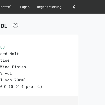
kzettel
Login
Registrierung
Darkmode
n DL
083
nded Malt
stige
 Wine Finish
4% vol
ml von 700ml
0 € (0,91 € pro cl)