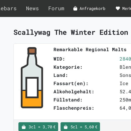
lebars
News
Forum
Anfragekorb
Mer
Scallywag The Winter Editio
Remarkable Regional Malts
WID:
284
Kategorie:
Ble
Land:
Son
Fassart(en):
Ice
Alkoholgehalt:
52.
Füllstand:
250
Flaschenpreis:
64,0
3cl = 3,70 €
5cl = 5,60 €