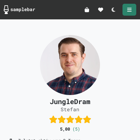
Darkmode
JungleDram
Stefan
5,00
(5)