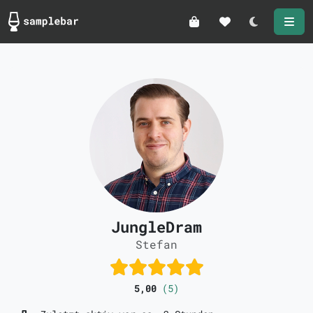
Darkmode
JungleDram
Stefan
5,00
(5)