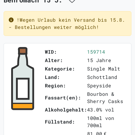
!Wegen Urlaub kein Versand bis 15.8.
- Bestellungen weiter möglich!
WID:
159714
Alter:
15 Jahre
Kategorie:
Single Malt
Land:
Schottland
Region:
Speyside
Bourbon &
Fassart(en):
Sherry Casks
Alkoholgehalt:
43.0% vol
100ml von
Füllstand:
700ml
81,00 €