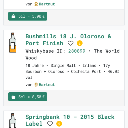
von
Hartmut
5cl = 5,90 €
Bushmills 18 J. Oloroso &
Port Finish
Whiskybase ID:
280899
• The World
Wood
18 Jahre • Single Malt • Irland • 17y
Bourbon + Oloroso > Colheita Port • 46.0%
vol
von
Hartmut
5cl = 8,50 €
Springbank 10 - 2015 Black
Label