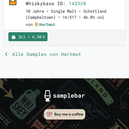
Whiskybase ID:
143320
10 Jahre • Single Malt • Schottland
(Campbeltown) • 16/517 • 46.0% vol
von
Hartmut
5cl = 6,90 €
Alle Samples von Hartmut