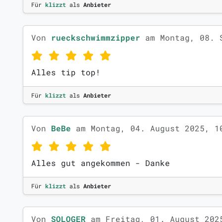
Für
klizzt
als
Anbieter
Von
rueckschwimmzipper
am Montag, 08. 
Alles tip top!
Für
klizzt
als
Anbieter
Von
BeBe
am Montag, 04. August 2025, 1
Alles gut angekommen - Danke
Für
klizzt
als
Anbieter
Von
SOLOGER
am Freitag, 01. August 202