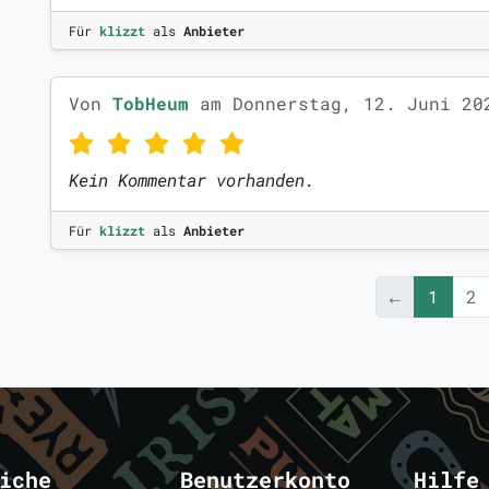
Für
klizzt
als
Anbieter
Von
TobHeum
am Donnerstag, 12. Juni 20
Kein Kommentar vorhanden.
Für
klizzt
als
Anbieter
←
1
2
iche
Benutzerkonto
Hilfe