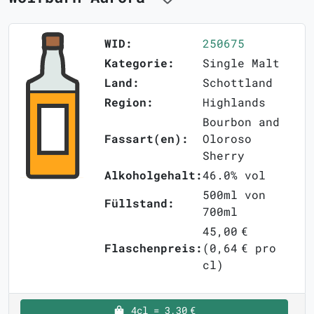
WID:
250675
Kategorie:
Single Malt
Land:
Schottland
Region:
Highlands
Bourbon and
Fassart(en):
Oloroso
Sherry
Alkoholgehalt:
46.0% vol
500ml von
Füllstand:
700ml
45,00 €
Flaschenpreis:
(0,64 € pro
cl)
4cl = 3,30 €