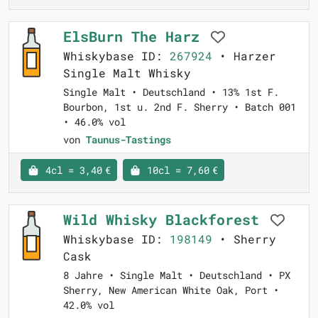
ElsBurn The Harz
Whiskybase ID:
267924
• Harzer
Single Malt Whisky
Single Malt • Deutschland • 13% 1st F.
Bourbon, 1st u. 2nd F. Sherry • Batch 001
• 46.0% vol
von
Taunus-Tastings
4cl = 3,40 €
10cl = 7,60 €
Wild Whisky Blackforest
Whiskybase ID:
198149
• Sherry
Cask
8 Jahre • Single Malt • Deutschland • PX
Sherry, New American White Oak, Port •
42.0% vol