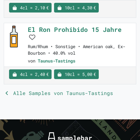
4cl = 2,10 €
10cl = 4,30 €
El Ron Prohibido 15 Jahre
Rum/Rhum • Sonstige • American oak, Ex-
Bourbon • 40.0% vol
von
Taunus-Tastings
4cl = 2,40 €
10cl = 5,00 €
Alle Samples von Taunus-Tastings