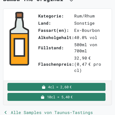
Kategorie:
Rum/Rhum
Land:
Sonstige
Fassart(en):
Ex-Bourbon
Alkoholgehalt:
40.0% vol
500ml von
Füllstand:
700ml
32,90 €
Flaschenpreis:
(0,47 € pro
cl)
4cl = 2,60 €
10cl = 5,40 €
Alle Samples von Taunus-Tastings