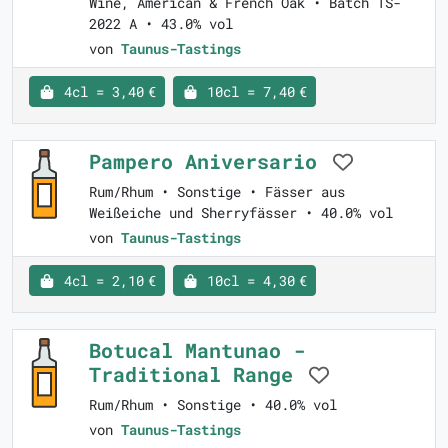
Wine, American & French Oak • Batch TS-
2022 A • 43.0% vol
von
Taunus-Tastings
4cl = 3,40 €
10cl = 7,40 €
Pampero Aniversario
Rum/Rhum • Sonstige • Fässer aus
Weißeiche und Sherryfässer • 40.0% vol
von
Taunus-Tastings
4cl = 2,10 €
10cl = 4,30 €
Botucal Mantunao -
Traditional Range
Rum/Rhum • Sonstige • 40.0% vol
von
Taunus-Tastings