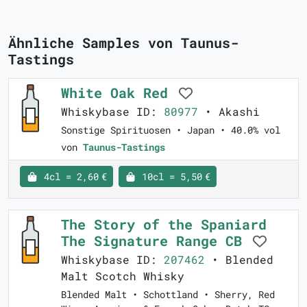
Ähnliche Samples von Taunus-
Tastings
White Oak Red
Whiskybase ID:
80977
• Akashi
Sonstige Spirituosen • Japan • 40.0% vol
von
Taunus-Tastings
4cl = 2,60 €
10cl = 5,50 €
The Story of the Spaniard
The Signature Range CB
Whiskybase ID:
207462
• Blended
Malt Scotch Whisky
Blended Malt • Schottland • Sherry, Red