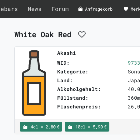
lebars
News
Forum
Anfragekorb
Mer
White Oak Red
Akashi
WID:
973
Kategorie:
Son
Land:
Jap
Alkoholgehalt:
40.
Füllstand:
360
Flaschenpreis:
26,0
4cl = 2,80 €
10cl = 5,90 €