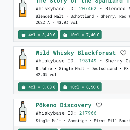
The Story of the Spaniard 
Whiskybase ID:
207462
• Blended M
Blended Malt • Schottland • Sherry, Red 
2022 A • 43.0% vol
4cl = 3,40 €
10cl = 7,40 €
Wild Whisky Blackforest
Whiskybase ID:
198149
• Sherry C
8 Jahre • Single Malt • Deutschland • PX
42.0% vol
4cl = 3,80 €
10cl = 8,50 €
Pōkeno Discovery
Whiskybase ID:
217966
Single Malt • Sonstige • First Fill Bour