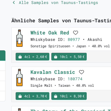
Alle Samples von Taunus-Tastings
Ähnliche Samples von Taunus-Tasti
White Oak Red
Whiskybase ID:
80977
• Akashi
Sonstige Spirituosen • Japan • 40.0% vol
4cl = 2,60 €
10cl = 5,50 €
Kavalan Classic
Whiskybase ID:
180774
Single Malt • Taiwan • 40.0% vol
4cl = 3,70 €
10cl = 8,30 €