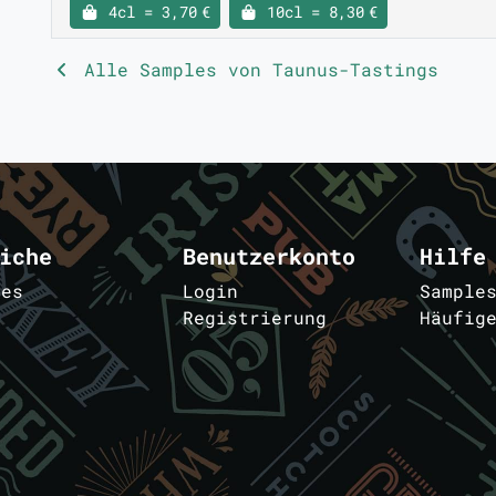
4cl = 3,70 €
10cl = 8,30 €
Alle Samples von Taunus-Tastings
iche
Benutzerkonto
Hilfe
les
Login
Sample
Registrierung
Häufig
m