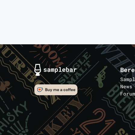
Bere
Samp
News
Foru