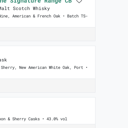
The Signature Range CB
alt Scotch Whisky
Wine, American & French Oak • Batch TS-
ask
 Sherry, New American White Oak, Port •
bon & Sherry Casks • 43.0% vol