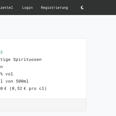
kzettel
Login
Registrierung
Darkmode
33
stige Spirituosen
an
0% vol
ml von 500ml
0 € (0,52 € pro cl)