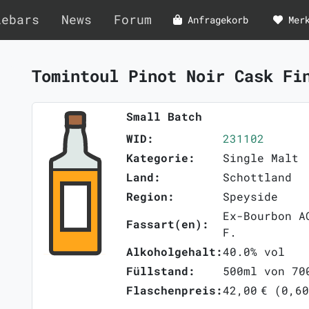
lebars
News
Forum
Anfragekorb
Mer
Tomintoul Pinot Noir Cask F
Small Batch
WID:
231102
Kategorie:
Single Malt
Land:
Schottland
Region:
Speyside
Ex-Bourbon A
Fassart(en):
F.
Alkoholgehalt:
40.0% vol
Füllstand:
500ml von 70
Flaschenpreis:
42,00 € (0,60