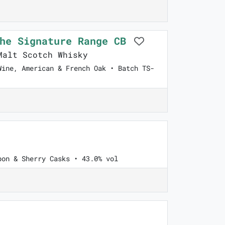
The Signature Range CB
alt Scotch Whisky
Wine, American & French Oak • Batch TS-
bon & Sherry Casks • 43.0% vol