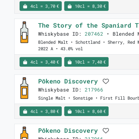
4cl = 3,70 €
10cl = 8,30 €
The Story of the Spaniard 
Whiskybase ID:
207462
• Blended M
Blended Malt • Schottland • Sherry, Red 
2022 A • 43.0% vol
4cl = 3,40 €
10cl = 7,40 €
Pōkeno Discovery
Whiskybase ID:
217966
Single Malt • Sonstige • First Fill Bour
4cl = 3,80 €
10cl = 8,60 €
Pōkeno Discovery
Whiskybase ID:
217966