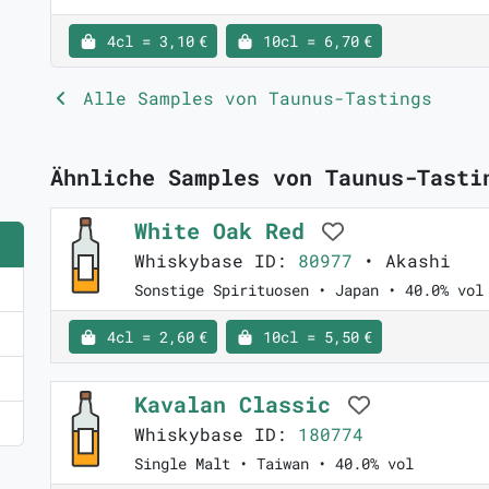
4cl = 3,10 €
10cl = 6,70 €
Alle Samples von Taunus-Tastings
Ähnliche Samples von Taunus-Tasti
White Oak Red
Whiskybase ID:
80977
• Akashi
Sonstige Spirituosen • Japan • 40.0% vol
4cl = 2,60 €
10cl = 5,50 €
Kavalan Classic
Whiskybase ID:
180774
Single Malt • Taiwan • 40.0% vol