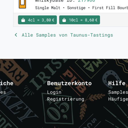
Single Malt • Sonstige • First Fill Bour
4cl = 3,80 €
10cl = 8,60 €
Alle Samples von Taunus-Tastings
iche
Benutzerkonto
Hilfe
les
Login
Sample
Registrierung
Häufig
m