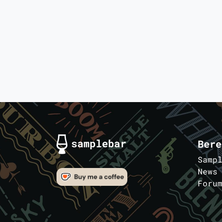
Bere
Samp
News
Foru