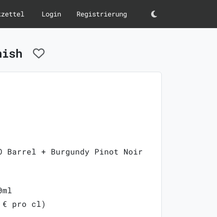
kzettel
Login
Registrierung
Darkmode
inish
O Barrel + Burgundy Pinot Noir
0ml
 € pro cl)