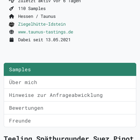
Zuletzt aktiv vor 6 Tagen
110 Samples
Hessen / Taunus
Ziegelhütte-Idstein
www.taunus-tastings.de
Dabei seit 13.05.2021
Samples
Über mich
Hinweise zur Anfrageabwicklung
Bewertungen
Freunde
Teeling Spätburgunder Suez Pinot