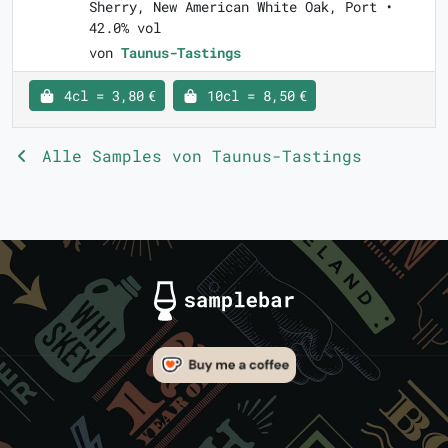
Sherry, New American White Oak, Port •
42.0% vol
von
Taunus-Tastings
4cl = 3,80 €
10cl = 8,50 €
Alle Samples von Taunus-Tastings