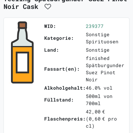
Noir Cask
WID:
239377
Sonstige
Kategorie:
Spirituosen
Land:
Sonstige
finished
Spätburgunder
Fassart(en):
Suez Pinot
Noir
Alkoholgehalt:
46.0% vol
500ml von
Füllstand:
700ml
42,00 €
Flaschenpreis:
(0,60 € pro
cl)