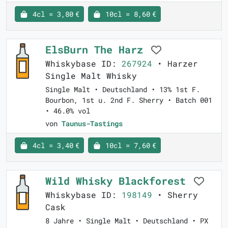
4cl = 3,80 €
10cl = 8,60 €
ElsBurn The Harz
Whiskybase ID:
267924
• Harzer
Single Malt Whisky
Single Malt • Deutschland • 13% 1st F.
Bourbon, 1st u. 2nd F. Sherry • Batch 001
• 46.0% vol
von
Taunus-Tastings
4cl = 3,40 €
10cl = 7,60 €
Wild Whisky Blackforest
Whiskybase ID:
198149
• Sherry
Cask
8 Jahre • Single Malt • Deutschland • PX