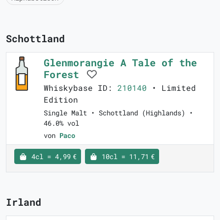
Schottland
Glenmorangie A Tale of the
Forest
Whiskybase ID:
210140
• Limited
Edition
Single Malt • Schottland (Highlands) •
46.0% vol
von
Paco
4cl = 4,99 €
10cl = 11,71 €
Irland