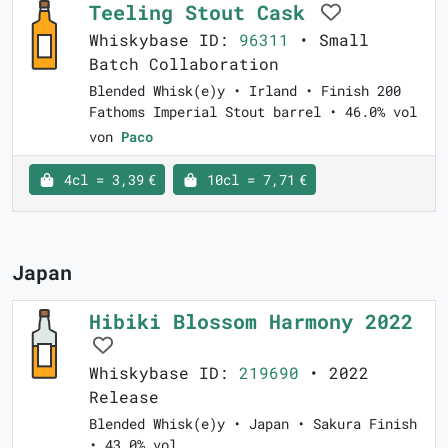
Teeling Stout Cask
Whiskybase ID:
96311
• Small
Batch Collaboration
Blended Whisk(e)y • Irland • Finish 200
Fathoms Imperial Stout barrel • 46.0% vol
von
Paco
4cl = 3,39 €
10cl = 7,71 €
Japan
Hibiki Blossom Harmony 2022
Whiskybase ID:
219690
• 2022
Release
Blended Whisk(e)y • Japan • Sakura Finish
• 43.0% vol