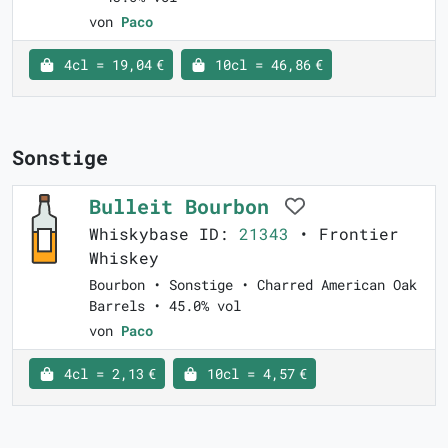
von
Paco
4cl = 19,04 €
10cl = 46,86 €
Sonstige
Bulleit Bourbon
Whiskybase ID:
21343
• Frontier
Whiskey
Bourbon • Sonstige • Charred American Oak
Barrels • 45.0% vol
von
Paco
4cl = 2,13 €
10cl = 4,57 €