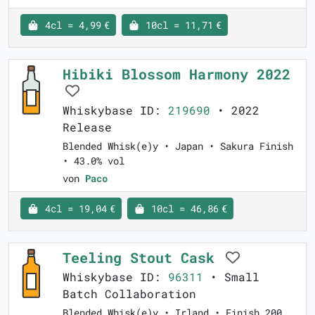
4cl = 4,99 €
10cl = 11,71 €
Hibiki Blossom Harmony 2022
Whiskybase ID:
219690
• 2022
Release
Blended Whisk(e)y • Japan • Sakura Finish
• 43.0% vol
von
Paco
4cl = 19,04 €
10cl = 46,86 €
Teeling Stout Cask
Whiskybase ID:
96311
• Small
Batch Collaboration
Blended Whisk(e)y • Irland • Finish 200