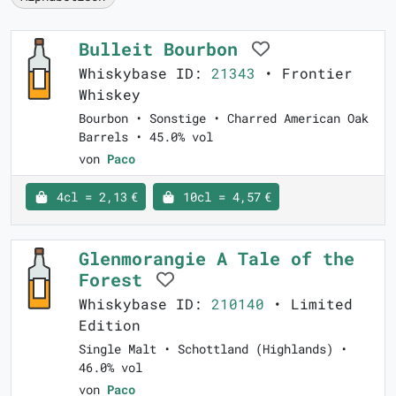
Bulleit Bourbon
Whiskybase ID:
21343
• Frontier
Whiskey
Bourbon • Sonstige • Charred American Oak
Barrels • 45.0% vol
von
Paco
4cl = 2,13 €
10cl = 4,57 €
Glenmorangie A Tale of the
Forest
Whiskybase ID:
210140
• Limited
Edition
Single Malt • Schottland (Highlands) •
46.0% vol
von
Paco