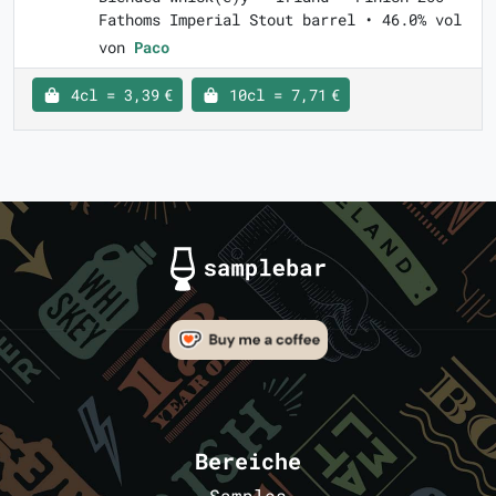
Fathoms Imperial Stout barrel • 46.0% vol
von
Paco
4cl = 3,39 €
10cl = 7,71 €
Bereiche
Samples