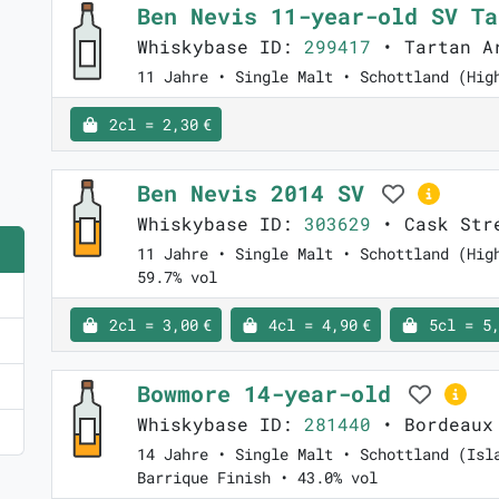
Ben Nevis 11-year-old SV T
Whiskybase ID:
299417
• Tartan A
11 Jahre • Single Malt • Schottland (Hig
2cl = 2,30 €
Ben Nevis 2014 SV
Whiskybase ID:
303629
• Cask Stre
11 Jahre • Single Malt • Schottland (Hig
59.7% vol
2cl = 3,00 €
4cl = 4,90 €
5cl = 5,
Bowmore 14-year-old
Whiskybase ID:
281440
• Bordeaux 
14 Jahre • Single Malt • Schottland (Isl
Barrique Finish • 43.0% vol