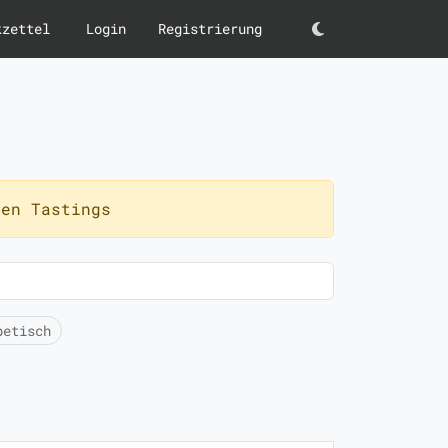
kzettel
Login
Registrierung
Darkmode
en Tastings
betisch