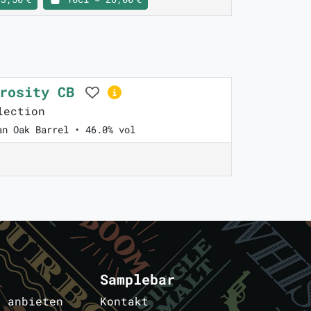
arosity CB
lection
an Oak Barrel • 46.0% vol
Samplebar
s anbieten
Kontakt