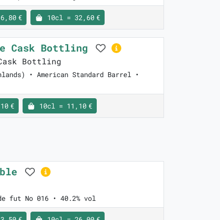
6,80 €
10cl = 32,60 €
te Cask Bottling
ask Bottling
hlands) • American Standard Barrel •
10 €
10cl = 11,10 €
able
de fut No 016 • 40.2% vol
3,50 €
10cl = 26,00 €