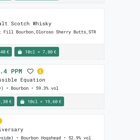
lt Scotch Whisky
t Fill Bourbon,Oloroso Sherry Butts,STR
40 €
10cl = 7,80 €
1.4 PPM
sible Equation
y) • Bourbon • 59.3% vol
,30 €
10cl = 19,60 €
iversary
yside) • Bourbon Hogshead • 52.9% vol