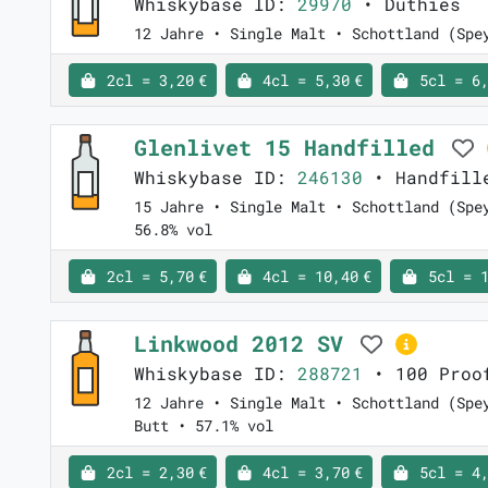
Whiskybase ID:
29970
• Duthies
12 Jahre • Single Malt • Schottland (Spe
2cl = 3,20 €
4cl = 5,30 €
5cl = 6,
Glenlivet 15 Handfilled
Whiskybase ID:
246130
• Handfill
15 Jahre • Single Malt • Schottland (Spe
56.8% vol
2cl = 5,70 €
4cl = 10,40 €
5cl = 1
Linkwood 2012 SV
Whiskybase ID:
288721
• 100 Proof
12 Jahre • Single Malt • Schottland (Spe
Butt • 57.1% vol
2cl = 2,30 €
4cl = 3,70 €
5cl = 4,