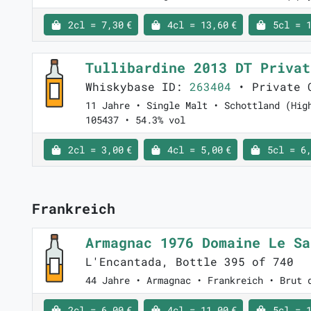
2cl = 7,30 €
4cl = 13,60 €
5cl = 1
Tullibardine 2013 DT Priva
Whiskybase ID:
263404
• Private C
11 Jahre • Single Malt • Schottland (Hig
105437 • 54.3% vol
2cl = 3,00 €
4cl = 5,00 €
5cl = 6,
Frankreich
Armagnac 1976 Domaine Le S
L'Encantada, Bottle 395 of 740
44 Jahre • Armagnac • Frankreich • Brut 
2cl = 6,00 €
4cl = 11,00 €
5cl = 1