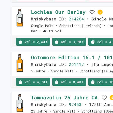
Lochlea Our Barley
Whiskybase ID:
214264
• Single Ma
Single Malt • Schottland (Lowlands) • 1s
Bar • 46.0% vol
2cl = 2,40 €
4cl = 3,70 €
5cl = 4,
Octomore Edition 16.1 / 10
Whiskybase ID:
261417
• The Impos
5 Jahre • Single Malt • Schottland (Isla
2cl = 4,70 €
4cl = 8,40 €
5cl = 10
Tamnavulin 25 Jahre CA
Whiskybase ID:
97453
• 175th Ann
25 Jahre • Single Malt • Schottland (Spe