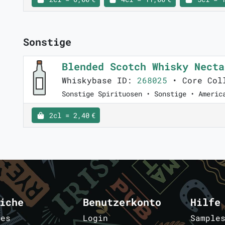
Sonstige
Blended Scotch Whisky Nect
Whiskybase ID:
268025
• Core Col
Sonstige Spirituosen • Sonstige • Americ
2cl = 2,40 €
iche
Benutzerkonto
Hilfe
les
Login
Sample