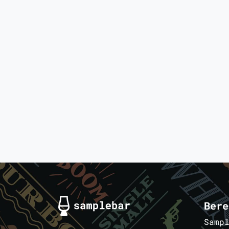
Bere
Samp