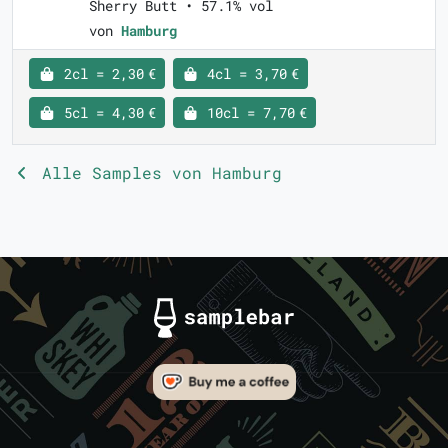
Sherry Butt • 57.1% vol
von
Hamburg
2cl = 2,30 €
4cl = 3,70 €
5cl = 4,30 €
10cl = 7,70 €
Alle Samples von Hamburg