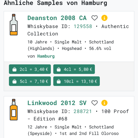
Ähnliche Samples von Hamburg
Deanston 2008 CA
Whiskybase ID:
129558
• Authentic
Collection
10 Jahre • Single Malt • Schottland
(Highlands) • Hogshead • 56.6% vol
von
Hamburg
2cl = 3,40 €
4cl = 5,80 €
5cl = 7,10 €
10cl = 13,10 €
Linkwood 2012 SV
Whiskybase ID:
288721
• 100 Proof
- Edition #68
12 Jahre • Single Malt • Schottland
(Speyside) • 1st and 2nd Fill Oloroso