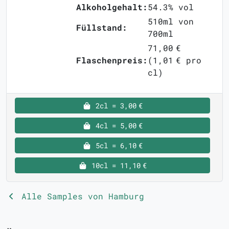
Alkoholgehalt:
54.3% vol
510ml von
Füllstand:
700ml
71,00 €
Flaschenpreis:
(1,01 € pro
cl)
2cl = 3,00 €
4cl = 5,00 €
5cl = 6,10 €
10cl = 11,10 €
Alle Samples von Hamburg