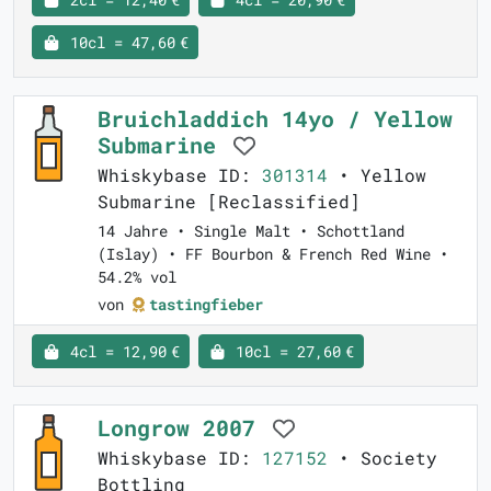
10cl = 47,60 €
Bruichladdich 14yo / Yellow
Submarine
Whiskybase ID:
301314
• Yellow
Submarine [Reclassified]
14 Jahre • Single Malt • Schottland
(Islay) • FF Bourbon & French Red Wine •
54.2% vol
von
tastingfieber
4cl = 12,90 €
10cl = 27,60 €
Longrow 2007
Whiskybase ID:
127152
• Society
Bottling