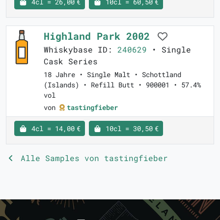
4cl = 26,00 €
10cl = 60,50 €
Highland Park 2002
Whiskybase ID:
240629
• Single
Cask Series
18 Jahre • Single Malt • Schottland
(Islands) • Refill Butt • 900001 • 57.4%
vol
von
tastingfieber
4cl = 14,00 €
10cl = 30,50 €
Alle Samples von tastingfieber