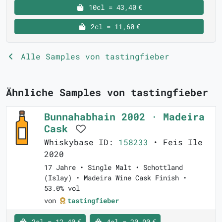
10cl = 43,40 €
2cl = 11,60 €
Alle Samples von tastingfieber
Ähnliche Samples von tastingfieber
Bunnahabhain 2002 · Madeira
Cask
Whiskybase ID:
158233
• Feis Ile
2020
17 Jahre • Single Malt • Schottland
(Islay) • Madeira Wine Cask Finish •
53.0% vol
von
tastingfieber
2cl = 12,40 €
4cl = 20,90 €