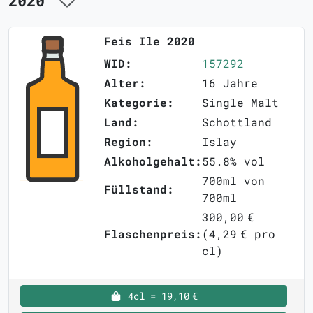
2020
Feis Ile 2020
WID:
157292
Alter:
16 Jahre
Kategorie:
Single Malt
Land:
Schottland
Region:
Islay
Alkoholgehalt:
55.8% vol
700ml von
Füllstand:
700ml
300,00 €
Flaschenpreis:
(4,29 € pro
cl)
4cl = 19,10 €