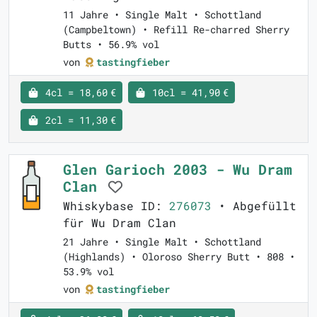
11 Jahre • Single Malt • Schottland
(Campbeltown) • Refill Re-charred Sherry
Butts • 56.9% vol
von
tastingfieber
4cl = 18,60 €
10cl = 41,90 €
2cl = 11,30 €
Glen Garioch 2003 - Wu Dram
Clan
Whiskybase ID:
276073
• Abgefüllt
für Wu Dram Clan
21 Jahre • Single Malt • Schottland
(Highlands) • Oloroso Sherry Butt • 808 •
53.9% vol
von
tastingfieber