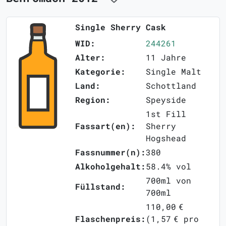
Single Sherry Cask
WID:
244261
Alter:
11 Jahre
Kategorie:
Single Malt
Land:
Schottland
Region:
Speyside
1st Fill
Fassart(en):
Sherry
Hogshead
Fassnummer(n):
380
Alkoholgehalt:
58.4% vol
700ml von
Füllstand:
700ml
110,00 €
Flaschenpreis:
(1,57 € pro