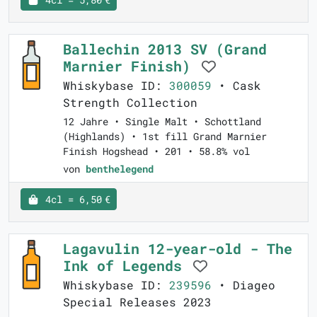
Ballechin 2013 SV (Grand
Marnier Finish)
Whiskybase ID:
300059
• Cask
Strength Collection
12 Jahre • Single Malt • Schottland
(Highlands) • 1st fill Grand Marnier
Finish Hogshead • 201 • 58.8% vol
von
benthelegend
4cl = 6,50 €
Lagavulin 12-year-old - The
Ink of Legends
Whiskybase ID:
239596
• Diageo
Special Releases 2023