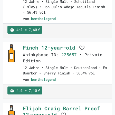
12 Jahre • Single Malt • Schottland
(Islay) • Don Julio Añejo Tequila Finish
• 56.4% vol
von
benthelegend
4cl = 7,60 €
Finch 12-year-old
Whiskybase ID:
225657
• Private
Edition
12 Jahre • Single Malt • Deutschland • Ex
Bourbon - Sherry Finish • 56.4% vol
von
benthelegend
4cl = 7,10 €
Elijah Craig Barrel Proof
12-year-old