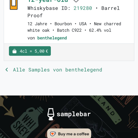
Whiskybase ID:
219280
• Barrel
Proof
12 Jahre • Bourbon • USA • New charred
white oak • Batch C922 • 62.4% vol
von
benthelegend
4cl = 5,00 €
Alle Samples von benthelegend