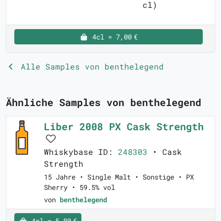
cl)
4cl = 7,00 €
Alle Samples von benthelegend
Ähnliche Samples von benthelegend
Liber 2008 PX Cask Strength
Whiskybase ID:
248303
• Cask
Strength
15 Jahre • Single Malt • Sonstige • PX
Sherry • 59.5% vol
von
benthelegend
4cl = 5,80 €