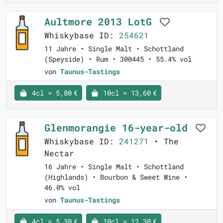
Aultmore 2013 LotG
Whiskybase ID:
254621
11 Jahre • Single Malt • Schottland
(Speyside) • Rum • 300445 • 55.4% vol
von
Taunus-Tastings
4cl = 5,80 €
10cl = 13,60 €
Glenmorangie 16-year-old
Whiskybase ID:
241271
• The
Nectar
16 Jahre • Single Malt • Schottland
(Highlands) • Bourbon & Sweet Wine •
46.0% vol
von
Taunus-Tastings
4cl = 5,30 €
10cl = 12,30 €