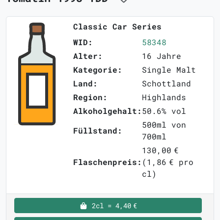
Classic Car Series
WID:
58348
Alter:
16 Jahre
Kategorie:
Single Malt
Land:
Schottland
Region:
Highlands
Alkoholgehalt:
50.6% vol
500ml von
Füllstand:
700ml
130,00 €
Flaschenpreis:
(1,86 € pro
cl)
2cl = 4,40 €