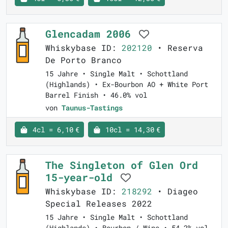
Glencadam 2006
Whiskybase ID:
202120
• Reserva
De Porto Branco
15 Jahre • Single Malt • Schottland
(Highlands) • Ex-Bourbon AO + White Port
Barrel Finish • 46.0% vol
von
Taunus-Tastings
4cl = 6,10 €
10cl = 14,30 €
The Singleton of Glen Ord
15-year-old
Whiskybase ID:
218292
• Diageo
Special Releases 2022
15 Jahre • Single Malt • Schottland
(Highlands) • Bourbon / Wine • 54.2% vol