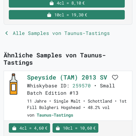
4cl = 8,10 €
10cl = 19,30 €
Alle Samples von Taunus-Tastings
Ähnliche Samples von Taunus-
Tastings
Speyside (TAM) 2013 SV
Whiskybase ID:
259570
• Small
Batch Edition #13
11 Jahre • Single Malt • Schottland • 1st
Fill Bolgheri Hogshead • 48.2% vol
von
Taunus-Tastings
4cl = 4,60 €
10cl = 10,60 €