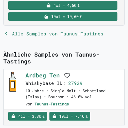
4cl = 4,60 €
10cl = 10,60 €
Alle Samples von Taunus-Tastings
Ähnliche Samples von Taunus-
Tastings
Ardbeg Ten
Whiskybase ID:
279291
10 Jahre • Single Malt • Schottland
(Islay) • Bourbon • 46.0% vol
von
Taunus-Tastings
4cl = 3,30 €
10cl = 7,10 €