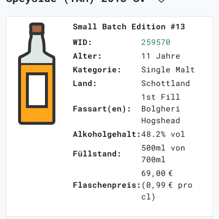
Small Batch Edition #13
WID:
259570
Alter:
11 Jahre
Kategorie:
Single Malt
Land:
Schottland
1st Fill
Fassart(en):
Bolgheri
Hogshead
Alkoholgehalt:
48.2% vol
500ml von
Füllstand:
700ml
69,00 €
Flaschenpreis:
(0,99 € pro
cl)