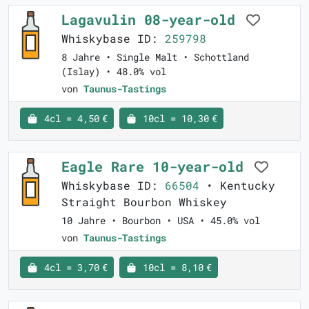
Lagavulin 08-year-old
Whiskybase ID:
259798
8 Jahre • Single Malt • Schottland
(Islay) • 48.0% vol
von
Taunus-Tastings
4cl = 4,50 €
10cl = 10,30 €
Eagle Rare 10-year-old
Whiskybase ID:
66504
• Kentucky
Straight Bourbon Whiskey
10 Jahre • Bourbon • USA • 45.0% vol
von
Taunus-Tastings
4cl = 3,70 €
10cl = 8,10 €