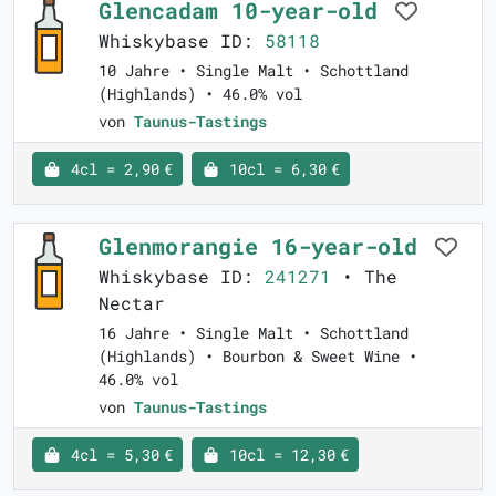
Glencadam 10-year-old
Whiskybase ID:
58118
10 Jahre • Single Malt • Schottland
(Highlands) • 46.0% vol
von
Taunus-Tastings
4cl = 2,90 €
10cl = 6,30 €
Glenmorangie 16-year-old
Whiskybase ID:
241271
• The
Nectar
16 Jahre • Single Malt • Schottland
(Highlands) • Bourbon & Sweet Wine •
46.0% vol
von
Taunus-Tastings
4cl = 5,30 €
10cl = 12,30 €