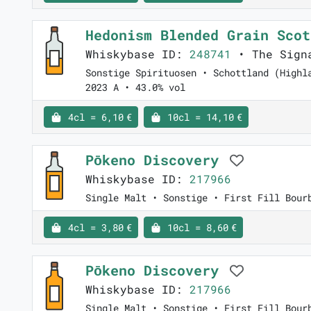
Hedonism Blended Grain Sco
Whiskybase ID:
248741
• The Sign
Sonstige Spirituosen • Schottland (Highl
2023 A • 43.0% vol
4cl = 6,10 €
10cl = 14,10 €
Pōkeno Discovery
Whiskybase ID:
217966
Single Malt • Sonstige • First Fill Bour
4cl = 3,80 €
10cl = 8,60 €
Pōkeno Discovery
Whiskybase ID:
217966
Single Malt • Sonstige • First Fill Bour