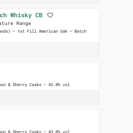
tch Whisky CB
ature Range
ands) • 1st Fill American Oak • Batch
bon & Sherry Casks • 43.0% vol
bon & Sherry Casks • 43.0% vol