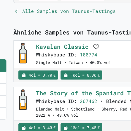
Alle Samples von Taunus-Tastings
Ähnliche Samples von Taunus-Tasti
Kavalan Classic
Whiskybase ID:
180774
Single Malt • Taiwan • 40.0% vol
4cl = 3,70 €
10cl = 8,30 €
The Story of the Spaniard 
Whiskybase ID:
207462
• Blended M
Blended Malt • Schottland • Sherry, Red 
2022 A • 43.0% vol
4cl = 3,40 €
10cl = 7,40 €