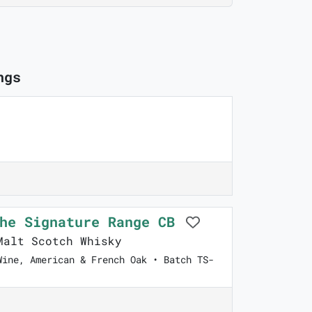
ngs
The Signature Range CB
alt Scotch Whisky
Wine, American & French Oak • Batch TS-