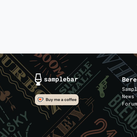
Bere
Samp
News
Foru