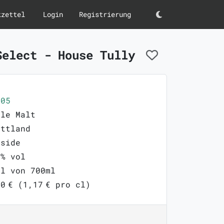
kzettel
Login
Registrierung
Darkmode
Select - House Tully
505
gle Malt
ottland
yside
0% vol
ml von 700ml
0 € (1,17 € pro cl)