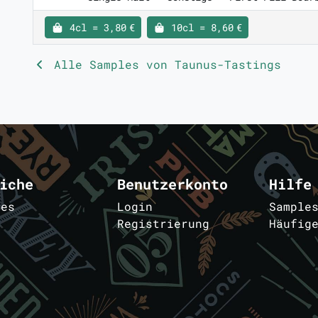
4cl = 3,80 €
10cl = 8,60 €
Alle Samples von Taunus-Tastings
iche
Benutzerkonto
Hilfe
les
Login
Sample
Registrierung
Häufig
m