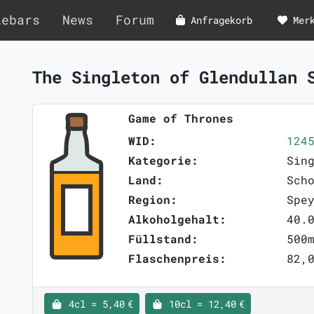
lebars
News
Forum
Anfragekorb
Mer
The Singleton of Glendullan 
Game of Thrones
WID:
124
Kategorie:
Sin
Land:
Sch
Region:
Spe
Alkoholgehalt:
40.
Füllstand:
500
Flaschenpreis:
82,0
4cl = 5,40 €
10cl = 12,40 €