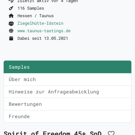
Zuletzt aktiv vor 4 Tagen
116 Samples
Hessen / Taunus
Ziegelhütte-Idstein
www.taunus-tastings.de
Dabei seit 13.05.2021
Samples
Über mich
Hinweise zur Anfrageabwicklung
Bewertungen
Freunde
Spirit of Freedom 45+ SpD