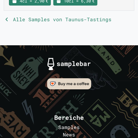
4cl = 2,90 €
10cl = 6,30 €
Alle Samples von Taunus-Tastings
Bereiche
Samples
News