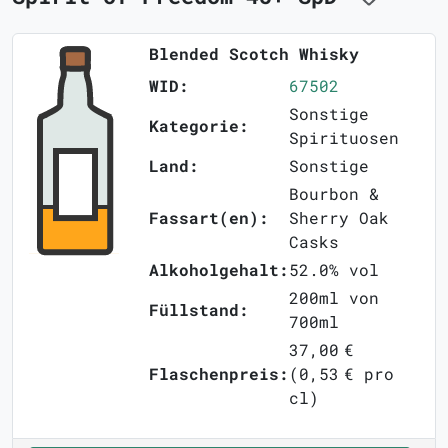
Blended Scotch Whisky
WID:
67502
Sonstige
Kategorie:
Spirituosen
Land:
Sonstige
Bourbon &
Fassart(en):
Sherry Oak
Casks
Alkoholgehalt:
52.0% vol
200ml von
Füllstand:
700ml
37,00 €
Flaschenpreis:
(0,53 € pro
cl)