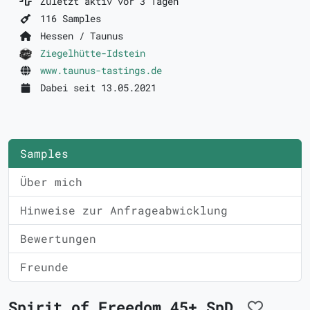
Zuletzt aktiv vor 3 Tagen
116 Samples
Hessen / Taunus
Ziegelhütte-Idstein
www.taunus-tastings.de
Dabei seit 13.05.2021
Samples
Über mich
Hinweise zur Anfrageabwicklung
Bewertungen
Freunde
Spirit of Freedom 45+ SpD