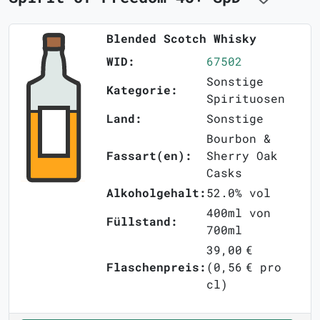
Blended Scotch Whisky
WID:
67502
Sonstige
Kategorie:
Spirituosen
Land:
Sonstige
Bourbon &
Fassart(en):
Sherry Oak
Casks
Alkoholgehalt:
52.0% vol
400ml von
Füllstand:
700ml
39,00 €
Flaschenpreis:
(0,56 € pro
cl)