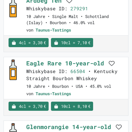
Ardbeg Ten
Whiskybase ID:
279291
10 Jahre • Single Malt • Schottland
(Islay) • Bourbon • 46.0% vol
von
Taunus-Tastings
4cl = 3,30 €
10cl = 7,10 €
Eagle Rare 10-year-old
Whiskybase ID:
66504
• Kentucky
Straight Bourbon Whiskey
10 Jahre • Bourbon • USA • 45.0% vol
von
Taunus-Tastings
4cl = 3,70 €
10cl = 8,10 €
Glenmorangie 14-year-old