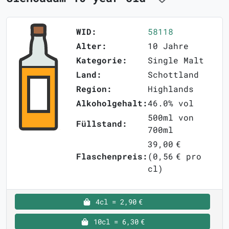
WID:
58118
Alter:
10 Jahre
Kategorie:
Single Malt
Land:
Schottland
Region:
Highlands
Alkoholgehalt:
46.0% vol
500ml von
Füllstand:
700ml
39,00 €
Flaschenpreis:
(0,56 € pro
cl)
4cl = 2,90 €
10cl = 6,30 €