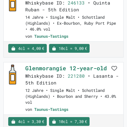
Whiskybase ID:
246133
• Quinta
Ruban - 5th Edition
14 Jahre • Single Malt • Schottland
(Highlands) • Ex-Bourbon, Ruby Port Pipe
• 46.0% vol
von
Taunus-Tastings
4cl = 4,00 €
10cl = 9,00 €
Glenmorangie 12-year-old
Whiskybase ID:
221280
• Lasanta -
5th Edition
12 Jahre • Single Malt • Schottland
(Highlands) • Bourbon and Sherry • 43.0%
vol
von
Taunus-Tastings
4cl = 3,30 €
10cl = 7,30 €