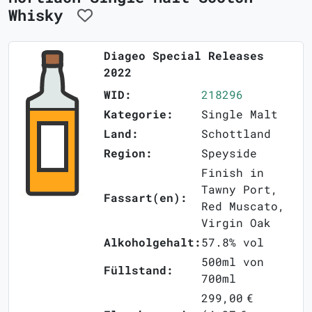
Whisky
Diageo Special Releases
2022
WID:
218296
Kategorie:
Single Malt
Land:
Schottland
Region:
Speyside
Finish in
Tawny Port,
Fassart(en):
Red Muscato,
Virgin Oak
Alkoholgehalt:
57.8% vol
500ml von
Füllstand:
700ml
299,00 €