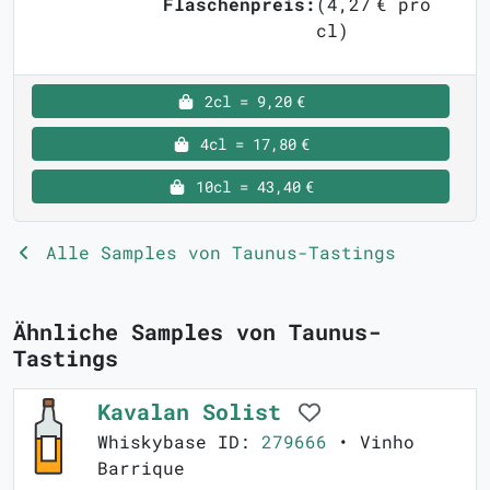
Flaschenpreis:
(4,27 € pro
cl)
2cl = 9,20 €
4cl = 17,80 €
10cl = 43,40 €
Alle Samples von Taunus-Tastings
Ähnliche Samples von Taunus-
Tastings
Kavalan Solist
Whiskybase ID:
279666
• Vinho
Barrique