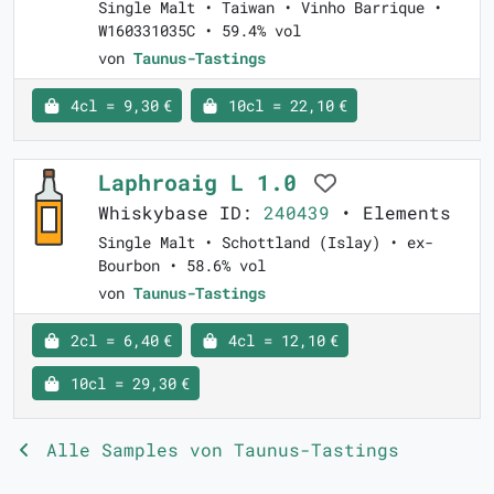
Single Malt • Taiwan • Vinho Barrique •
W160331035C • 59.4% vol
von
Taunus-Tastings
4cl = 9,30 €
10cl = 22,10 €
Laphroaig L 1.0
Whiskybase ID:
240439
• Elements
Single Malt • Schottland (Islay) • ex-
Bourbon • 58.6% vol
von
Taunus-Tastings
2cl = 6,40 €
4cl = 12,10 €
10cl = 29,30 €
Alle Samples von Taunus-Tastings