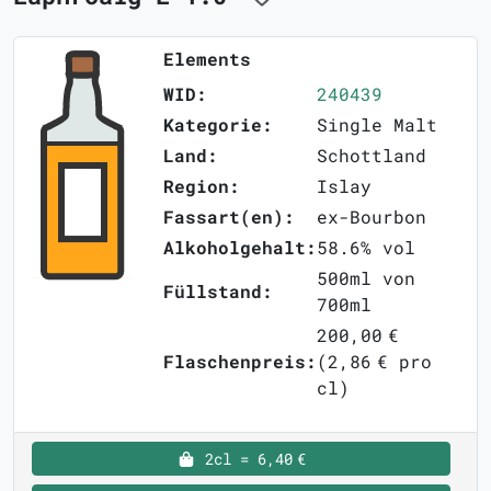
Elements
WID:
240439
Kategorie:
Single Malt
Land:
Schottland
Region:
Islay
Fassart(en):
ex-Bourbon
Alkoholgehalt:
58.6% vol
500ml von
Füllstand:
700ml
200,00 €
Flaschenpreis:
(2,86 € pro
cl)
2cl = 6,40 €