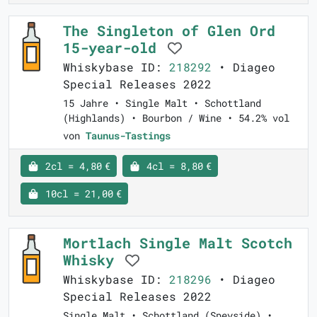
The Singleton of Glen Ord
15-year-old
Whiskybase ID:
218292
• Diageo
Special Releases 2022
15 Jahre • Single Malt • Schottland
(Highlands) • Bourbon / Wine • 54.2% vol
von
Taunus-Tastings
2cl = 4,80 €
4cl = 8,80 €
10cl = 21,00 €
Mortlach Single Malt Scotch
Whisky
Whiskybase ID:
218296
• Diageo
Special Releases 2022
Single Malt • Schottland (Speyside) •