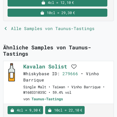
4cl = 12,10 €
10cl = 29,30 €
Alle Samples von Taunus-Tastings
Ähnliche Samples von Taunus-
Tastings
Kavalan Solist
Whiskybase ID:
279666
• Vinho
Barrique
Single Malt • Taiwan • Vinho Barrique •
W160331035C • 59.4% vol
von
Taunus-Tastings
4cl = 9,30 €
10cl = 22,10 €