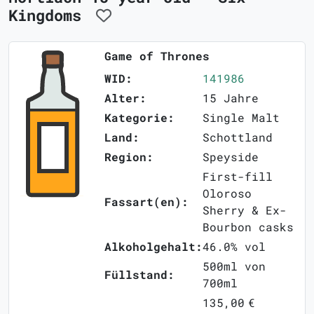
Kingdoms
Game of Thrones
WID:
141986
Alter:
15 Jahre
Kategorie:
Single Malt
Land:
Schottland
Region:
Speyside
First-fill
Oloroso
Fassart(en):
Sherry & Ex-
Bourbon casks
Alkoholgehalt:
46.0% vol
500ml von
Füllstand:
700ml
135,00 €