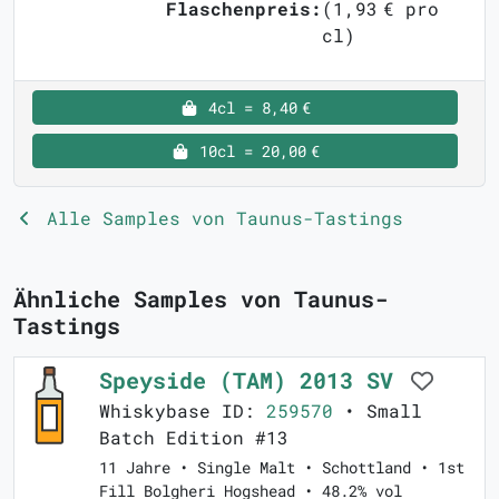
Flaschenpreis:
(1,93 € pro
cl)
4cl = 8,40 €
10cl = 20,00 €
Alle Samples von Taunus-Tastings
Ähnliche Samples von Taunus-
Tastings
Speyside (TAM) 2013 SV
Whiskybase ID:
259570
• Small
Batch Edition #13
11 Jahre • Single Malt • Schottland • 1st
Fill Bolgheri Hogshead • 48.2% vol