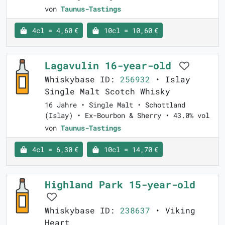
von
Taunus-Tastings
4cl = 4,60 €
10cl = 10,60 €
Lagavulin 16-year-old
Whiskybase ID:
256932
• Islay
Single Malt Scotch Whisky
16 Jahre • Single Malt • Schottland
(Islay) • Ex-Bourbon & Sherry • 43.0% vol
von
Taunus-Tastings
4cl = 6,30 €
10cl = 14,70 €
Highland Park 15-year-old
Whiskybase ID:
238637
• Viking
Heart