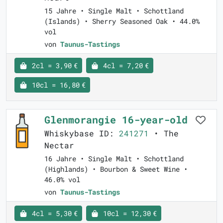
15 Jahre • Single Malt • Schottland
(Islands) • Sherry Seasoned Oak • 44.0%
vol
von
Taunus-Tastings
2cl = 3,90 €
4cl = 7,20 €
10cl = 16,80 €
Glenmorangie 16-year-old
Whiskybase ID:
241271
• The
Nectar
16 Jahre • Single Malt • Schottland
(Highlands) • Bourbon & Sweet Wine •
46.0% vol
von
Taunus-Tastings
4cl = 5,30 €
10cl = 12,30 €