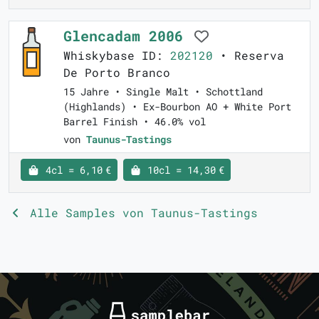
Glencadam 2006
Whiskybase ID:
202120
• Reserva
De Porto Branco
15 Jahre • Single Malt • Schottland
(Highlands) • Ex-Bourbon AO + White Port
Barrel Finish • 46.0% vol
von
Taunus-Tastings
4cl = 6,10 €
10cl = 14,30 €
Alle Samples von Taunus-Tastings