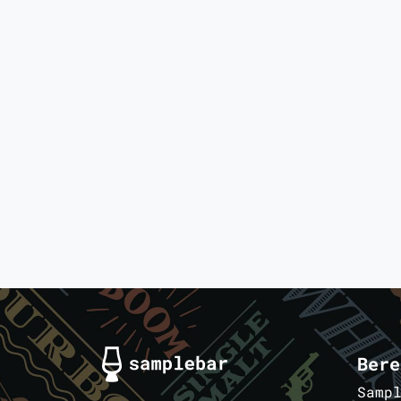
Bere
Samp