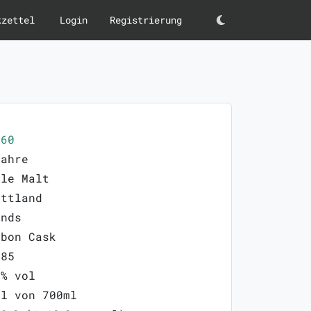
kzettel
Login
Registrierung
Darkmode
260
Jahre
gle Malt
ottland
ands
rbon Cask
285
6% vol
ml von 700ml