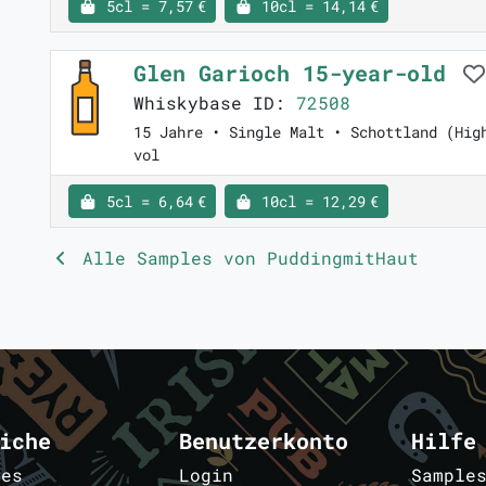
5cl = 7,57 €
10cl = 14,14 €
Glen Garioch 15-year-old
Whiskybase ID:
72508
15 Jahre • Single Malt • Schottland (Hig
vol
5cl = 6,64 €
10cl = 12,29 €
Alle Samples von PuddingmitHaut
iche
Benutzerkonto
Hilfe
les
Login
Sample