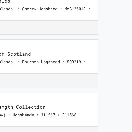
ales
hlands) • Sherry Hogshead • MoS 26013 •
of Scotland
hlands) • Bourbon Hogshead • 800219 •
ngth Collection
ay) • Hogsheads • 311567 + 311568 •