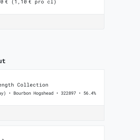
0 € (1,10 € pro cl)
ut
ngth Collection
ay) • Bourbon Hogshead • 322897 • 56.4%