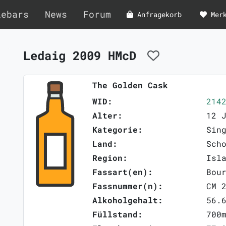
lebars
News
Forum
Anfragekorb
Mer
Ledaig 2009 HMcD
The Golden Cask
WID:
214
Alter:
12 
Kategorie:
Sin
Land:
Sch
Region:
Isl
Fassart(en):
Bou
Fassnummer(n):
CM 
Alkoholgehalt:
56.
Füllstand:
700