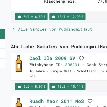
Flaschenpreis:
77,0
5cl = 6,50 €
10cl = 12,00 €
Alle Samples von PuddingmitHaut
Ähnliche Samples von PuddingmitHa
Caol Ila 2009 SV
Whiskybase ID:
300231
• Cask Stre
16 Jahre • Single Malt • Schottland (Isl
vol
5cl = 8,07 €
10cl = 15,14 €
Ruadh Maor 2011 MoS