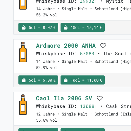
Whiskybase ID:
299321
• Mystic T
14 Jahre • Single Malt • Schottland (Hig
56.2% vol
5cl = 8,07 €
10cl = 15,14 €
Ardmore 2000 ANHA
Whiskybase ID:
57083
• The Soul 
14 Jahre • Single Malt • Schottland (Hig
52.9% vol
5cl = 6,00 €
10cl = 11,00 €
Caol Ila 2006 SV
Whiskybase ID:
130881
• Cask Stre
12 Jahre • Single Malt • Schottland (Isl
55.8% vol