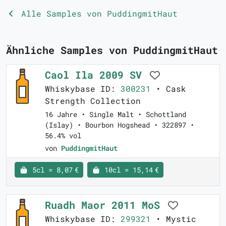
Alle Samples von PuddingmitHaut
Ähnliche Samples von PuddingmitHaut
Caol Ila 2009 SV
Whiskybase ID:
300231
• Cask
Strength Collection
16 Jahre • Single Malt • Schottland
(Islay) • Bourbon Hogshead • 322897 •
56.4% vol
von
PuddingmitHaut
5cl = 8,07 €
10cl = 15,14 €
Ruadh Maor 2011 MoS
Whiskybase ID:
299321
• Mystic