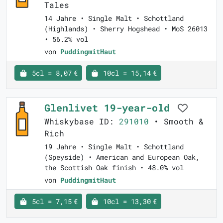
Tales
14 Jahre • Single Malt • Schottland
(Highlands) • Sherry Hogshead • MoS 26013
• 56.2% vol
von
PuddingmitHaut
5cl = 8,07 €
10cl = 15,14 €
Glenlivet 19-year-old
Whiskybase ID:
291010
• Smooth &
Rich
19 Jahre • Single Malt • Schottland
(Speyside) • American and European Oak,
the Scottish Oak finish • 48.0% vol
von
PuddingmitHaut
5cl = 7,15 €
10cl = 13,30 €