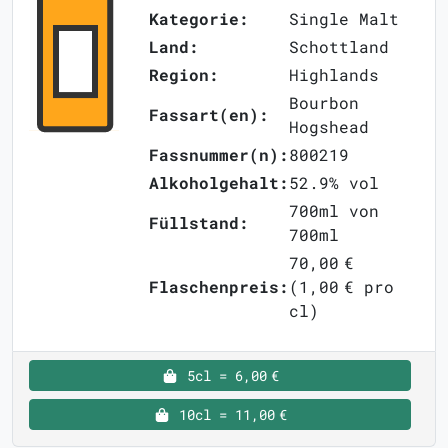
Kategorie:
Single Malt
Land:
Schottland
Region:
Highlands
Bourbon
Fassart(en):
Hogshead
Fassnummer(n):
800219
Alkoholgehalt:
52.9% vol
700ml von
Füllstand:
700ml
70,00 €
Flaschenpreis:
(1,00 € pro
cl)
5cl = 6,00 €
10cl = 11,00 €