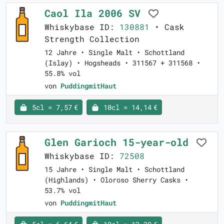
Caol Ila 2006 SV
Whiskybase ID:
130881
• Cask
Strength Collection
12 Jahre • Single Malt • Schottland
(Islay) • Hogsheads • 311567 + 311568 •
55.8% vol
von
PuddingmitHaut
5cl = 7,57 €
10cl = 14,14 €
Glen Garioch 15-year-old
Whiskybase ID:
72508
15 Jahre • Single Malt • Schottland
(Highlands) • Oloroso Sherry Casks •
53.7% vol
von
PuddingmitHaut