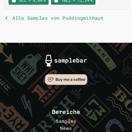
5cl = 6,64 €
10cl = 12,29 €
Alle Samples von PuddingmitHaut
Bereiche
Samples
News