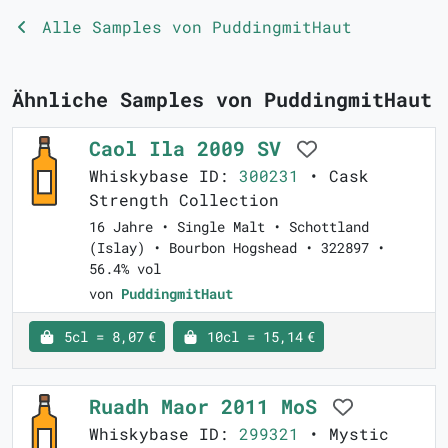
Alle Samples von PuddingmitHaut
Ähnliche Samples von PuddingmitHaut
Caol Ila 2009 SV
Whiskybase ID:
300231
• Cask
Strength Collection
16 Jahre • Single Malt • Schottland
(Islay) • Bourbon Hogshead • 322897 •
56.4% vol
von
PuddingmitHaut
5cl = 8,07 €
10cl = 15,14 €
Ruadh Maor 2011 MoS
Whiskybase ID:
299321
• Mystic