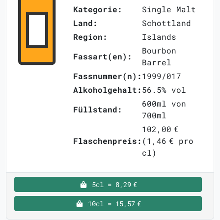
Kategorie:
Single Malt
Land:
Schottland
Region:
Islands
Bourbon
Fassart(en):
Barrel
Fassnummer(n):
1999/017
Alkoholgehalt:
56.5% vol
600ml von
Füllstand:
700ml
102,00 €
Flaschenpreis:
(1,46 € pro
cl)
5cl = 8,29 €
10cl = 15,57 €