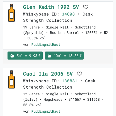
Glen Keith 1992 SV
Whiskybase ID:
34008
• Cask
Strength Collection
19 Jahre • Single Malt • Schottland
(Speyside) • Bourbon Barrel • 120551 + 52
• 58.6% vol
von
PuddingmitHaut
5cl = 9,93 €
10cl = 18,86 €
Caol Ila 2006 SV
Whiskybase ID:
130881
• Cask
Strength Collection
12 Jahre • Single Malt • Schottland
(Islay) • Hogsheads • 311567 + 311568 •
55.8% vol
von
PuddingmitHaut