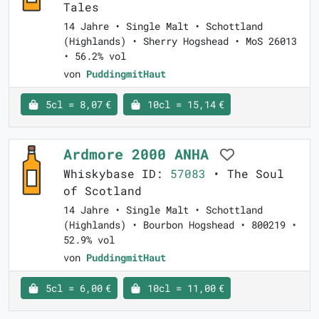
Tales
14 Jahre • Single Malt • Schottland
(Highlands) • Sherry Hogshead • MoS 26013
• 56.2% vol
von
PuddingmitHaut
5cl = 8,07 €
10cl = 15,14 €
Ardmore 2000 ANHA
Whiskybase ID:
57083
• The Soul
of Scotland
14 Jahre • Single Malt • Schottland
(Highlands) • Bourbon Hogshead • 800219 •
52.9% vol
von
PuddingmitHaut
5cl = 6,00 €
10cl = 11,00 €