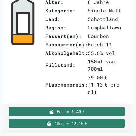
Alter:
8 Jahre
Kategorie:
Single Malt
Land:
Schottland
Region:
Campbeltown
Fassart(en):
Bourbon
Fassnummer(n):
Batch 11
Alkoholgehalt:
55.6% vol
150ml von
Füllstand:
700ml
79,00 €
Flaschenpreis:
(1,13 € pro
cl)
5cl = 6,40 €
10cl = 12,10 €