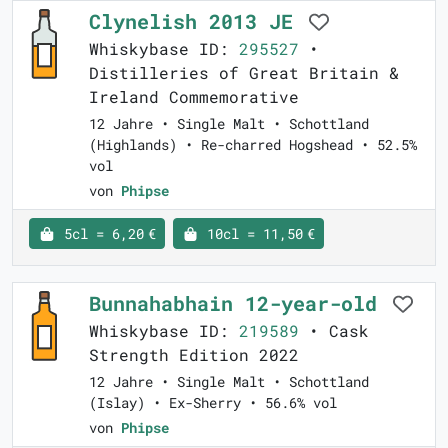
Clynelish 2013 JE
Whiskybase ID:
295527
•
Distilleries of Great Britain &
Ireland Commemorative
12 Jahre • Single Malt • Schottland
(Highlands) • Re-charred Hogshead • 52.5%
vol
von
Phipse
5cl = 6,20 €
10cl = 11,50 €
Bunnahabhain 12-year-old
Whiskybase ID:
219589
• Cask
Strength Edition 2022
12 Jahre • Single Malt • Schottland
(Islay) • Ex-Sherry • 56.6% vol
von
Phipse