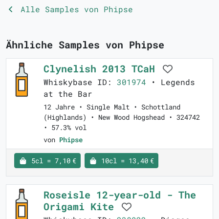
Alle Samples von Phipse
Ähnliche Samples von Phipse
Clynelish 2013 TCaH
Whiskybase ID:
301974
• Legends
at the Bar
12 Jahre • Single Malt • Schottland
(Highlands) • New Wood Hogshead • 324742
• 57.3% vol
von
Phipse
5cl = 7,10 €
10cl = 13,40 €
Roseisle 12-year-old - The
Origami Kite