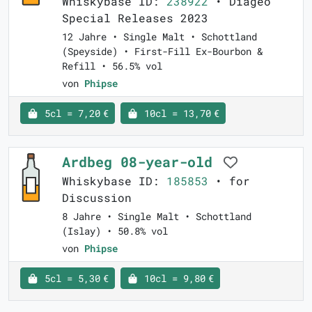
Whiskybase ID:
238922
• Diageo
Special Releases 2023
12 Jahre • Single Malt • Schottland
(Speyside) • First-Fill Ex-Bourbon &
Refill • 56.5% vol
von
Phipse
5cl = 7,20 €
10cl = 13,70 €
Ardbeg 08-year-old
Whiskybase ID:
185853
• for
Discussion
8 Jahre • Single Malt • Schottland
(Islay) • 50.8% vol
von
Phipse
5cl = 5,30 €
10cl = 9,80 €