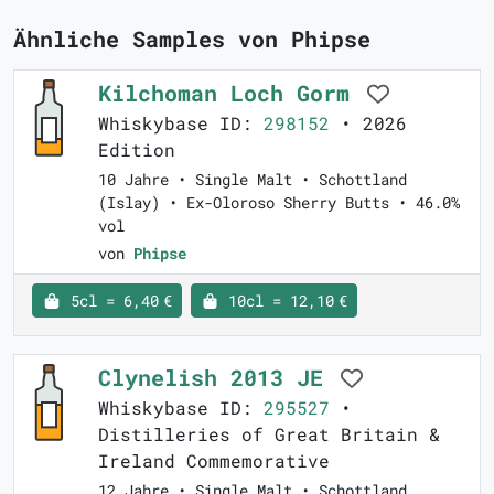
Ähnliche Samples von Phipse
Kilchoman Loch Gorm
Whiskybase ID:
298152
• 2026
Edition
10 Jahre • Single Malt • Schottland
(Islay) • Ex-Oloroso Sherry Butts • 46.0%
vol
von
Phipse
5cl = 6,40 €
10cl = 12,10 €
Clynelish 2013 JE
Whiskybase ID:
295527
•
Distilleries of Great Britain &
Ireland Commemorative
12 Jahre • Single Malt • Schottland