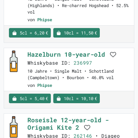
(Highlands) • Re-charred Hogshead • 52.5%
vol
von
Phipse
5cl = 6,20 €
10cl = 11,50 €
Hazelburn 10-year-old
Whiskybase ID:
236997
10 Jahre • Single Malt • Schottland
(Campbeltown) • Bourbon • 46.0% vol
von
Phipse
5cl = 5,40 €
10cl = 10,10 €
Roseisle 12-year-old -
Origami Kite 2
Whiskybase ID:
262146
• Diageo