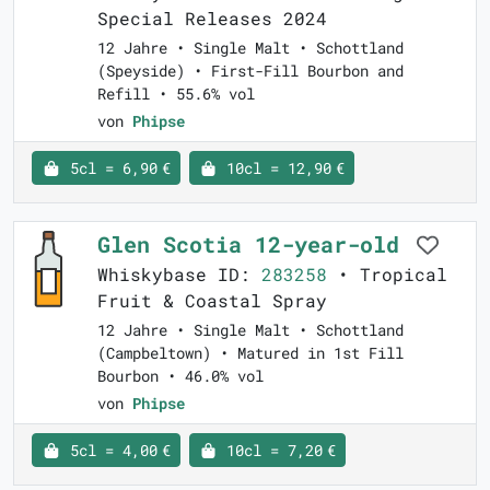
Special Releases 2024
12 Jahre • Single Malt • Schottland
(Speyside) • First-Fill Bourbon and
Refill • 55.6% vol
von
Phipse
5cl = 6,90 €
10cl = 12,90 €
Glen Scotia 12-year-old
Whiskybase ID:
283258
• Tropical
Fruit & Coastal Spray
12 Jahre • Single Malt • Schottland
(Campbeltown) • Matured in 1st Fill
Bourbon • 46.0% vol
von
Phipse
5cl = 4,00 €
10cl = 7,20 €