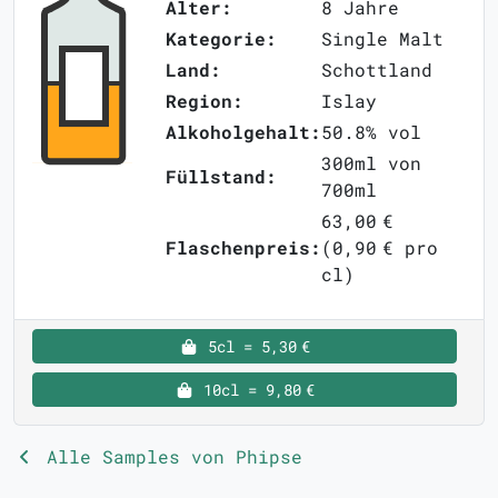
Alter:
8 Jahre
Kategorie:
Single Malt
Land:
Schottland
Region:
Islay
Alkoholgehalt:
50.8% vol
300ml von
Füllstand:
700ml
63,00 €
Flaschenpreis:
(0,90 € pro
cl)
5cl = 5,30 €
10cl = 9,80 €
Alle Samples von Phipse