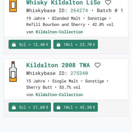
Whisky Kildalton LiSo
Whiskybase ID:
264274
• Batch # 1
19 Jahre • Blended Malt • Sonstige •
Refill Bourbon and Sherry • 42.0% vol
von
Kildalton-Collection
5cl = 12,40 €
10cl = 23,70 €
Kildalton 2008 TWA
Whiskybase ID:
275340
15 Jahre • Single Malt • Sonstige •
Sherry Butt • 53.7% vol
von
Kildalton-Collection
5cl = 21,60 €
10cl = 42,30 €