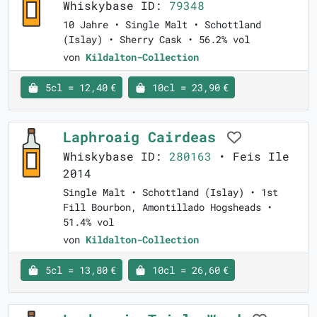
Whiskybase ID:
79348
10 Jahre • Single Malt • Schottland
(Islay) • Sherry Cask • 56.2% vol
von
Kildalton-Collection
5cl = 12,40 €
10cl = 23,90 €
Laphroaig Cairdeas
Whiskybase ID:
280163
• Feis Ile
2014
Single Malt • Schottland (Islay) • 1st
Fill Bourbon, Amontillado Hogsheads •
51.4% vol
von
Kildalton-Collection
5cl = 13,80 €
10cl = 26,60 €