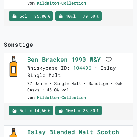
von
Kildalton-Collection
5cl = 35,80 €
10cl = 70,50 €
Sonstige
Ben Bracken 1990 W&Y
Whiskybase ID:
104496
• Islay
Single Malt
27 Jahre • Single Malt • Sonstige • Oak
Casks • 46.0% vol
von
Kildalton-Collection
5cl = 14,60 €
10cl = 28,30 €
Islay Blended Malt Scotch