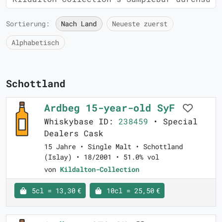
Sortierung:
Nach Land
Neueste zuerst
Alphabetisch
Schottland
Ardbeg 15-year-old SyF
Whiskybase ID:
238459
• Special
Dealers Cask
15 Jahre • Single Malt • Schottland
(Islay) • 18/2001 • 51.0% vol
von
Kildalton-Collection
5cl = 13,30 €
10cl = 25,50 €