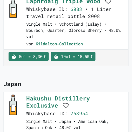
Laphroaig Triple Wood
Whiskybase ID:
6083
• 1 Liter
travel retail bottle 2008
Single Malt • Schottland (Islay) •
Bourbon, Quarter, Oloroso Sherry • 48.0%
vol
von
Kildalton-Collection
5cl = 8,30 €
10cl = 15,50 €
Japan
Hakushu Distillery
Exclusive
Whiskybase ID:
253954
Single Malt • Japan • American Oak,
Spanish Oak • 48.0% vol