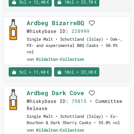
5cl = 12,40 €
10cl = 23,70 €
Ardbeg BizarreBQ
Whiskybase ID:
228999
Single Malt • Schottland (Islay) • Oak-,
PX- and experimental BBQ Casks • 50.9%
vol
von
Kildalton-Collection
5cl = 11,60 €
10cl = 22,30 €
Ardbeg Dark Cove
Whiskybase ID:
79815
• Committee
Release
Single Malt • Schottland (Islay) • Ex-
Bourbon & Dark Sherry Casks • 55.0% vol
von
Kildalton-Collection