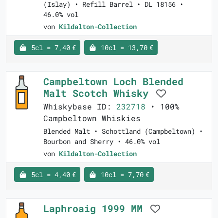
(Islay) • Refill Barrel • DL 18156 •
46.0% vol
von
Kildalton-Collection
5cl = 7,40 €
10cl = 13,70 €
Campbeltown Loch Blended
Malt Scotch Whisky
Whiskybase ID:
232718
• 100%
Campbeltown Whiskies
Blended Malt • Schottland (Campbeltown) •
Bourbon and Sherry • 46.0% vol
von
Kildalton-Collection
5cl = 4,40 €
10cl = 7,70 €
Laphroaig 1999 MM