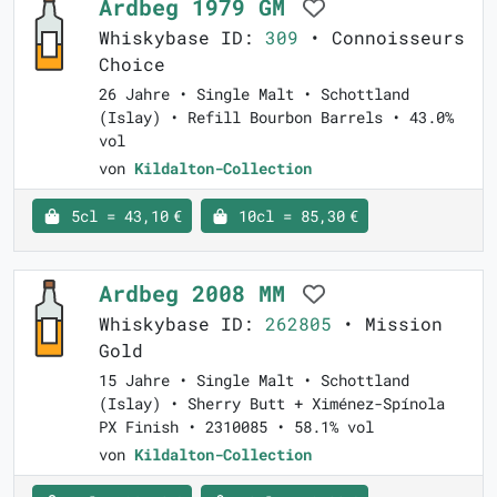
Ardbeg 1979 GM
Whiskybase ID:
309
• Connoisseurs
Choice
26 Jahre • Single Malt • Schottland
(Islay) • Refill Bourbon Barrels • 43.0%
vol
von
Kildalton-Collection
5cl = 43,10 €
10cl = 85,30 €
Ardbeg 2008 MM
Whiskybase ID:
262805
• Mission
Gold
15 Jahre • Single Malt • Schottland
(Islay) • Sherry Butt + Ximénez-Spínola
PX Finish • 2310085 • 58.1% vol
von
Kildalton-Collection