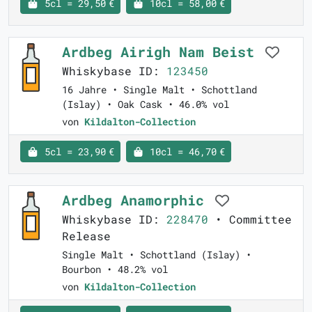
5cl = 29,50 €
10cl = 58,00 €
Ardbeg Airigh Nam Beist
Whiskybase ID:
123450
16 Jahre • Single Malt • Schottland
(Islay) • Oak Cask • 46.0% vol
von
Kildalton-Collection
5cl = 23,90 €
10cl = 46,70 €
Ardbeg Anamorphic
Whiskybase ID:
228470
• Committee
Release
Single Malt • Schottland (Islay) •
Bourbon • 48.2% vol
von
Kildalton-Collection