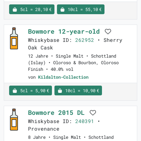
5cl = 28,10 €
10cl = 55,10 €
Bowmore 12-year-old
Whiskybase ID:
262952
• Sherry
Oak Cask
12 Jahre • Single Malt • Schottland
(Islay) • Oloroso & Bourbon, Oloroso
Finish • 40.0% vol
von
Kildalton-Collection
5cl = 5,90 €
10cl = 10,90 €
Bowmore 2015 DL
Whiskybase ID:
240391
•
Provenance
8 Jahre • Single Malt • Schottland