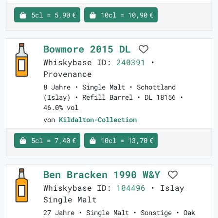
5cl = 5,90 €
10cl = 10,90 €
Bowmore 2015 DL
Whiskybase ID:
240391
•
Provenance
8 Jahre • Single Malt • Schottland
(Islay) • Refill Barrel • DL 18156 •
46.0% vol
von
Kildalton-Collection
5cl = 7,40 €
10cl = 13,70 €
Ben Bracken 1990 W&Y
Whiskybase ID:
104496
• Islay
Single Malt
27 Jahre • Single Malt • Sonstige • Oak