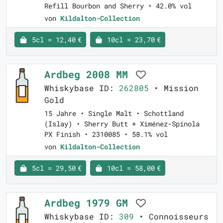
Refill Bourbon and Sherry • 42.0% vol
von
Kildalton-Collection
5cl = 12,40 €
10cl = 23,70 €
Ardbeg 2008 MM
Whiskybase ID:
262805
• Mission
Gold
15 Jahre • Single Malt • Schottland
(Islay) • Sherry Butt + Ximénez-Spínola
PX Finish • 2310085 • 58.1% vol
von
Kildalton-Collection
5cl = 29,50 €
10cl = 58,00 €
Ardbeg 1979 GM
Whiskybase ID:
309
• Connoisseurs