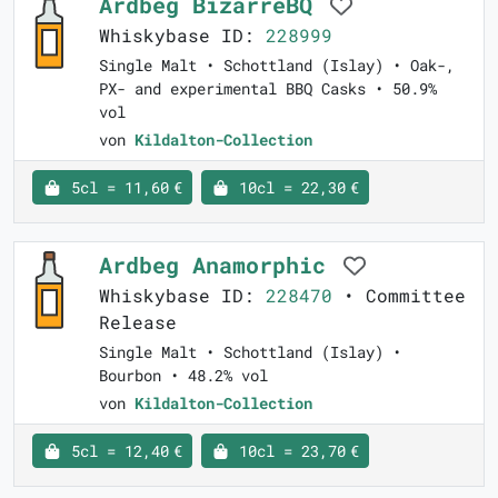
Ardbeg BizarreBQ
Whiskybase ID:
228999
Single Malt • Schottland (Islay) • Oak-,
PX- and experimental BBQ Casks • 50.9%
vol
von
Kildalton-Collection
5cl = 11,60 €
10cl = 22,30 €
Ardbeg Anamorphic
Whiskybase ID:
228470
• Committee
Release
Single Malt • Schottland (Islay) •
Bourbon • 48.2% vol
von
Kildalton-Collection
5cl = 12,40 €
10cl = 23,70 €