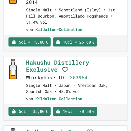
2014
Single Malt • Schottland (Islay) • 1st
Fill Bourbon, Amontillado Hogsheads •
51.4% vol
von
Kildalton-Collection
5cl = 13,80 €
10cl = 26,60 €
Hakushu Distillery
Exclusive
Whiskybase ID:
253954
Single Malt • Japan • American Oak,
Spanish Oak • 48.0% vol
von
Kildalton-Collection
5cl = 35,80 €
10cl = 70,50 €