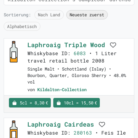
Sortierung:
Nach Land
Neueste zuerst
Alphabetisch
Laphroaig Triple Wood
Whiskybase ID:
6083
• 1 Liter
travel retail bottle 2008
Single Malt • Schottland (Islay) •
Bourbon, Quarter, Oloroso Sherry • 48.0%
vol
von
Kildalton-Collection
5cl = 8,30 €
10cl = 15,50 €
Laphroaig Cairdeas
Whiskybase ID:
280163
• Feis Ile