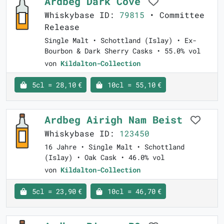
Ardbeg Dark Cove
Whiskybase ID:
79815
• Committee
Release
Single Malt • Schottland (Islay) • Ex-
Bourbon & Dark Sherry Casks • 55.0% vol
von
Kildalton-Collection
5cl = 28,10 €
10cl = 55,10 €
Ardbeg Airigh Nam Beist
Whiskybase ID:
123450
16 Jahre • Single Malt • Schottland
(Islay) • Oak Cask • 46.0% vol
von
Kildalton-Collection
5cl = 23,90 €
10cl = 46,70 €