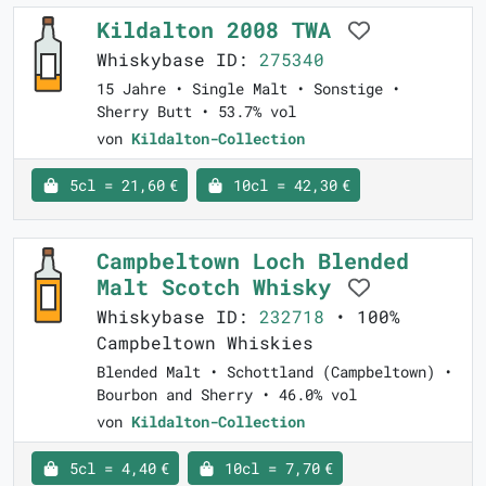
Kildalton 2008 TWA
Whiskybase ID:
275340
15 Jahre • Single Malt • Sonstige •
Sherry Butt • 53.7% vol
von
Kildalton-Collection
5cl = 21,60 €
10cl = 42,30 €
Campbeltown Loch Blended
Malt Scotch Whisky
Whiskybase ID:
232718
• 100%
Campbeltown Whiskies
Blended Malt • Schottland (Campbeltown) •
Bourbon and Sherry • 46.0% vol
von
Kildalton-Collection
5cl = 4,40 €
10cl = 7,70 €