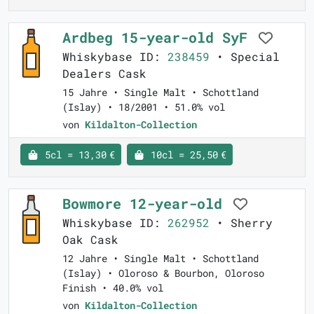
Ardbeg 15-year-old SyF
Whiskybase ID:
238459
• Special
Dealers Cask
15 Jahre • Single Malt • Schottland
(Islay) • 18/2001 • 51.0% vol
von
Kildalton-Collection
5cl = 13,30 €
10cl = 25,50 €
Bowmore 12-year-old
Whiskybase ID:
262952
• Sherry
Oak Cask
12 Jahre • Single Malt • Schottland
(Islay) • Oloroso & Bourbon, Oloroso
Finish • 40.0% vol
von
Kildalton-Collection