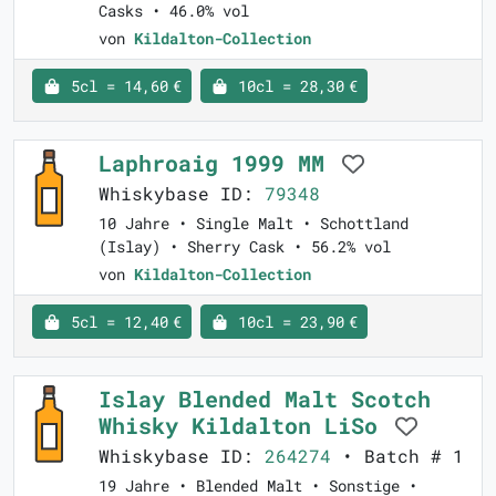
Casks • 46.0% vol
von
Kildalton-Collection
5cl = 14,60 €
10cl = 28,30 €
Laphroaig 1999 MM
Whiskybase ID:
79348
10 Jahre • Single Malt • Schottland
(Islay) • Sherry Cask • 56.2% vol
von
Kildalton-Collection
5cl = 12,40 €
10cl = 23,90 €
Islay Blended Malt Scotch
Whisky Kildalton LiSo
Whiskybase ID:
264274
• Batch # 1
19 Jahre • Blended Malt • Sonstige •