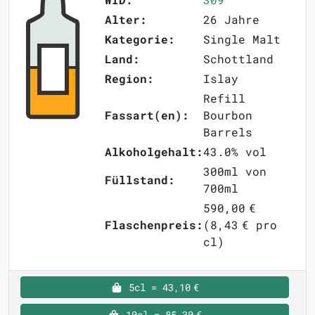
Alter:
26 Jahre
Kategorie:
Single Malt
Land:
Schottland
Region:
Islay
Refill
Fassart(en):
Bourbon
Barrels
Alkoholgehalt:
43.0% vol
300ml von
Füllstand:
700ml
590,00 €
Flaschenpreis:
(8,43 € pro
cl)
5cl = 43,10 €
10cl = 85,30 €