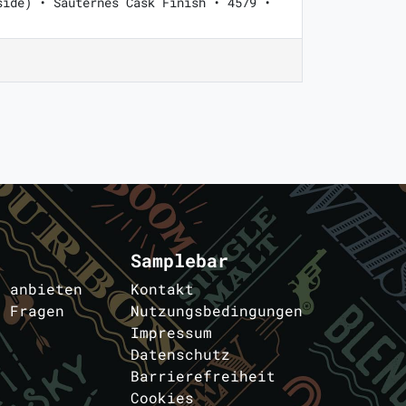
side) • Sauternes Cask Finish • 4579 •
Samplebar
s anbieten
Kontakt
e Fragen
Nutzungsbedingungen
Impressum
Datenschutz
Barrierefreiheit
Cookies