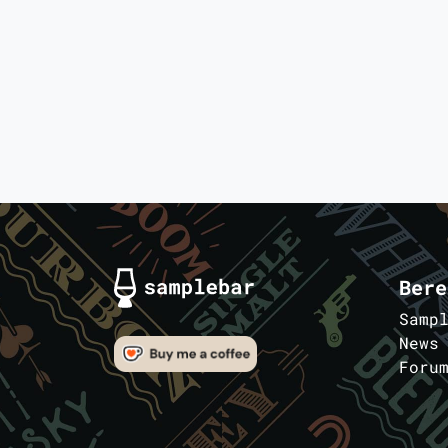
Bere
Samp
News
Foru