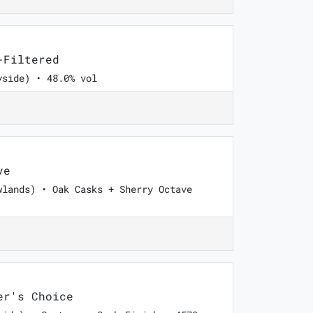
-Filtered
yside) • 48.0% vol
ve
wlands) • Oak Casks + Sherry Octave
er's Choice