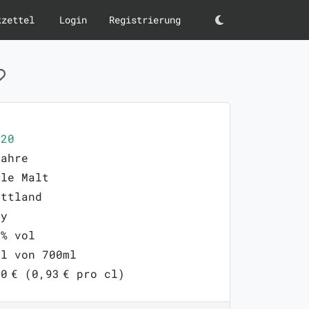
kzettel
Login
Registrierung
Darkmode
320
Jahre
gle Malt
ottland
ay
0% vol
ml von 700ml
0 € (0,93 € pro cl)