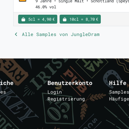
9 Jahre • Single Malt • Schottland (Spey
46.0% vol
5cl = 4,90 €
10cl = 8,70 €
Alle Samples von JungleDram
iche
Benutzerkonto
Hilfe
les
Login
Sample
Registrierung
Häufig
m