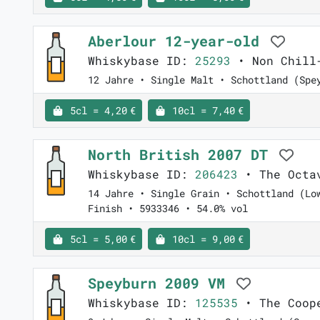
Aberlour 12-year-old
Whiskybase ID:
25293
• Non Chill
12 Jahre • Single Malt • Schottland (Spe
5cl = 4,20 €
10cl = 7,40 €
North British 2007 DT
Whiskybase ID:
206423
• The Octa
14 Jahre • Single Grain • Schottland (Lo
Finish • 5933346 • 54.0% vol
5cl = 5,00 €
10cl = 9,00 €
Speyburn 2009 VM
Whiskybase ID:
125535
• The Coop