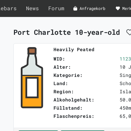
lebars
News
Forum
Anfragekorb
Mer
Port Charlotte 10-year-old
Heavily Peated
WID:
112
Alter:
10 
Kategorie:
Sin
Land:
Sch
Region:
Isl
Alkoholgehalt:
50.
Füllstand:
450
Flaschenpreis:
65,0