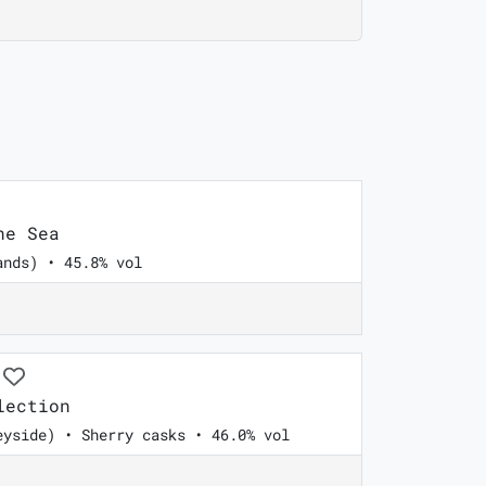
he Sea
ands) • 45.8% vol
lection
eyside) • Sherry casks • 46.0% vol