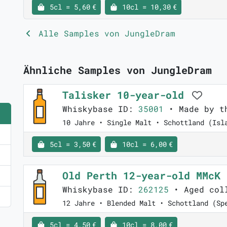
5cl = 5,60 €
10cl = 10,30 €
Alle Samples von JungleDram
Ähnliche Samples von JungleDram
Talisker 10-year-old
Whiskybase ID:
35001
• Made by t
10 Jahre • Single Malt • Schottland (Isl
5cl = 3,50 €
10cl = 6,00 €
Old Perth 12-year-old MMcK
Whiskybase ID:
262125
• Aged col
12 Jahre • Blended Malt • Schottland (Sp
5cl = 4,50 €
10cl = 8,00 €