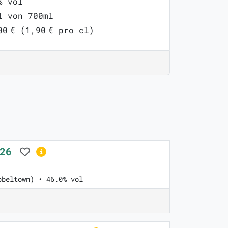
% vol
l von 700ml
00 € (1,90 € pro cl)
026
pbeltown) • 46.0% vol