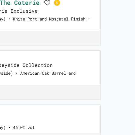
 The Coterie
ie Exclusive
ay) • White Port and Moscatel Finish •
eyside Collection
yside) • American Oak Barrel and
ay) • 46.0% vol