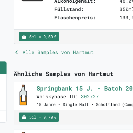
Alkoholgehalt:
46.0
Füllstand:
350m
Flaschenpreis:
133,
5cl = 9,50 €
Alle Samples von Hartmut
Ähnliche Samples von Hartmut
Springbank 15 J. - Batch 2
Whiskybase ID:
302727
15 Jahre • Single Malt • Schottland (Cam
5cl = 9,70 €