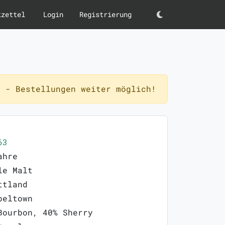
kzettel
Login
Registrierung
Darkmode
 - Bestellungen weiter möglich!
63
ahre
le Malt
ttland
beltown
Bourbon, 40% Sherry