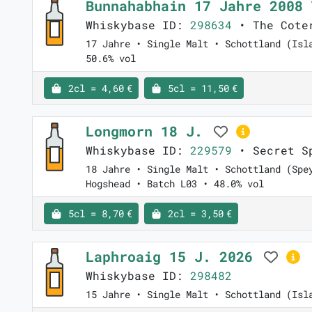
Bunnahabhain 17 Jahre 2008
Whiskybase ID:
298634
• The Coter
17 Jahre • Single Malt • Schottland (Isl
50.6% vol
2cl = 4,60 €
5cl = 11,50 €
Longmorn 18 J.
Whiskybase ID:
229579
• Secret Sp
18 Jahre • Single Malt • Schottland (Spe
Hogshead • Batch L03 • 48.0% vol
5cl = 8,70 €
2cl = 3,50 €
Laphroaig 15 J. 2026
Whiskybase ID:
298482
15 Jahre • Single Malt • Schottland (Isl