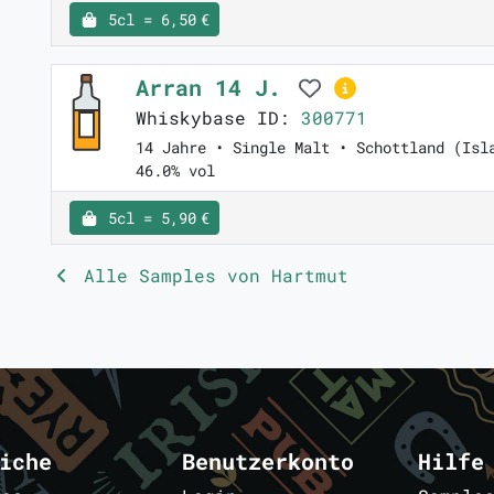
5cl = 6,50 €
Arran 14 J.
Whiskybase ID:
300771
14 Jahre • Single Malt • Schottland (Isl
46.0% vol
5cl = 5,90 €
Alle Samples von Hartmut
iche
Benutzerkonto
Hilfe