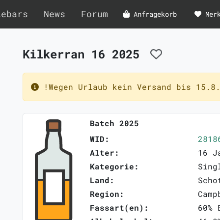
lebars
News
Forum
Anfragekorb
Mer
Kilkerran 16 2025
!Wegen Urlaub kein Versand bis 15.8.
Batch 2025
WID:
2818
Alter:
16 J
Kategorie:
Sing
Land:
Scho
Region:
Camp
Fassart(en):
60% 