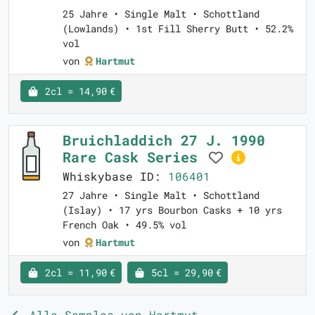
25 Jahre • Single Malt • Schottland
(Lowlands) • 1st Fill Sherry Butt • 52.2%
vol
von
Hartmut
2cl = 14,90 €
Bruichladdich 27 J. 1990
Rare Cask Series
Whiskybase ID:
106401
27 Jahre • Single Malt • Schottland
(Islay) • 17 yrs Bourbon Casks + 10 yrs
French Oak • 49.5% vol
von
Hartmut
2cl = 11,90 €
5cl = 29,90 €
Alle Samples von Hartmut