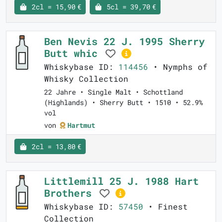
2cl = 15,90 €
5cl = 39,70 €
Ben Nevis 22 J. 1995 Sherry
Butt whic
Whiskybase ID:
114456
• Nymphs of
Whisky Collection
22 Jahre • Single Malt • Schottland
(Highlands) • Sherry Butt • 1510 • 52.9%
vol
von
Hartmut
2cl = 13,80 €
Littlemill 25 J. 1988 Hart
Brothers
Whiskybase ID:
57450
• Finest
Collection