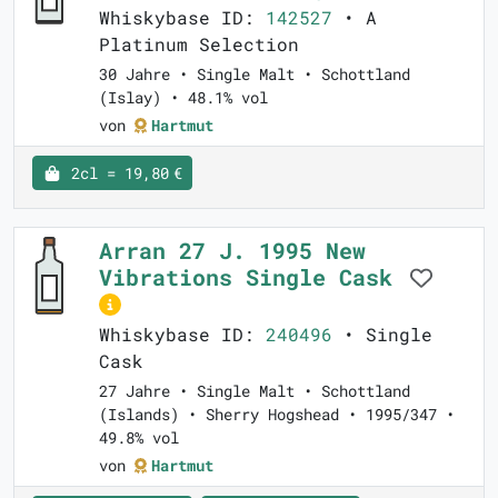
Whiskybase ID:
142527
• A
Platinum Selection
30 Jahre • Single Malt • Schottland
(Islay) • 48.1% vol
von
Hartmut
2cl = 19,80 €
Arran 27 J. 1995 New
Vibrations Single Cask
Whiskybase ID:
240496
• Single
Cask
27 Jahre • Single Malt • Schottland
(Islands) • Sherry Hogshead • 1995/347 •
49.8% vol
von
Hartmut