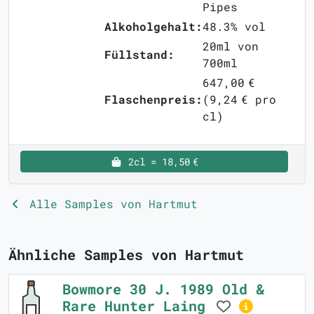
Pipes
Alkoholgehalt:
48.3% vol
20ml von
Füllstand:
700ml
647,00 €
Flaschenpreis:
(9,24 € pro
cl)
2cl = 18,50 €
Alle Samples von Hartmut
Ähnliche Samples von Hartmut
Bowmore 30 J. 1989 Old &
Rare Hunter Laing