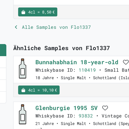
4cl = 8,50 €
Alle Samples von Flo1337
Ähnliche Samples von Flo1337
Bunnahabhain 18-year-old
Whiskybase ID:
110419
• Small Bat
18 Jahre • Single Malt • Schottland (Isl
4cl = 10,10 €
Glenburgie 1995 SV
Whiskybase ID:
93832
• Vintage C
21 Jahre • Single Malt • Schottland (Spe