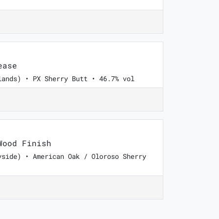
ease
lands) • PX Sherry Butt • 46.7% vol
Wood Finish
yside) • American Oak / Oloroso Sherry