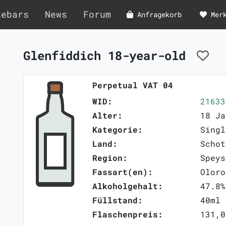
lebars
News
Forum
Anfragekorb
Mer
Glenfiddich 18-year-old
Perpetual VAT 04
WID:
21633
Alter:
18 Ja
Kategorie:
Singl
Land:
Schot
Region:
Speys
Fassart(en):
Oloro
Alkoholgehalt:
47.8%
Füllstand:
40ml 
Flaschenpreis:
131,0