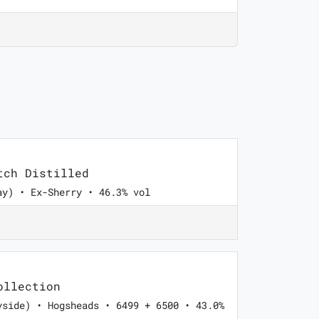
ch Distilled
ay) • Ex-Sherry • 46.3% vol
ollection
yside) • Hogsheads • 6499 + 6500 • 43.0%