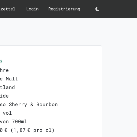
kzettel
Login
Registrierung
Darkmode
3
hre
e Malt
tland
ide
so Sherry & Bourbon
 vol
von 700ml
0 € (1,87 € pro cl)