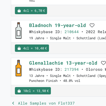
vol
4cl = 6,70 €
Bladnoch 19-year-old
Whiskybase ID:
210644
• 2022 Rel
19 Jahre • Single Malt • Schottland (Low
4cl = 10,40 €
Glenallachie 13-year-old
Whiskybase ID:
217394
• Oloroso 
13 Jahre • Single Malt • Schottland (Spe
Puncheon Finish • 48.0% vol
10cl = 13,90 €
Alle Samples von Flo1337