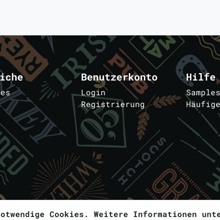
iche
Benutzerkonto
Hilfe
les
Login
Sample
Registrierung
Häufig
m
notwendige Cookies. Weitere Informationen un
© 2026
samplebar.de
- Alle Rechte vorbehalte